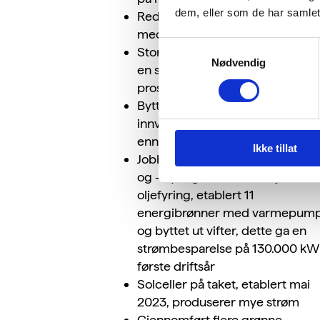
dem, eller som de har samlet
Redusert Co2 avtrykket siste to 
med 72 tonn
Samtykkevalg
Stort fokus på avfallshåndtering
Nødvendig
en sorteringsgrad på over 70
prosent.
Byttet ut all belysning, utvendig
innvendig, til LED (inkludert mer
enn 750 lysarmatur i butikkene).
Ikke tillat
Jobbet med energieffektiviseri
og -styring. Blant annet fjernet
oljefyring, etablert 11
energibrønner med varmepum
og byttet ut vifter, dette ga en
strømbesparelse på 130.000 k
første driftsår
Solceller på taket, etablert mai
2023, produserer mye strøm
Gjennomført flere grønne