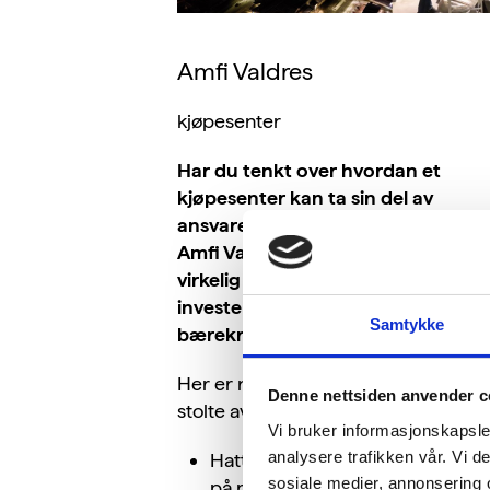
Amfi Valdres
kjøpesenter
Har du tenkt over hvordan et
kjøpesenter kan ta sin del av
ansvaret, og bli bedre på bærekraf
Amfi Valdres på Leira i Valdres har
virkelig tatt grep, og blant annet
investert over syv millioner i
Samtykke
bærekraftstiltak de siste årene.
Her er noen av tiltakene de er mest
Denne nettsiden anvender c
stolte av å ha gjennomført:
Vi bruker informasjonskapsler
analysere trafikken vår. Vi 
Hatt egen bruktbutikk med foku
sosiale medier, annonsering 
på miljø og gjenbruk