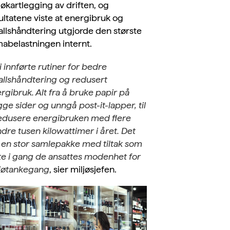
jøkartlegging av driften, og
ultatene viste at energibruk og
allshåndtering utgjorde den største
mabelastningen internt.
i innførte rutiner for bedre
allshåndtering og redusert
rgibruk. Alt fra å bruke papir på
ge sider og unngå post-it-lapper, til
edusere energibruken med flere
dre tusen kilowattimer i året. Det
 en stor samlepakke med tiltak som
te i gang de ansattes modenhet for
jøtankegang
, sier miljøsjefen.