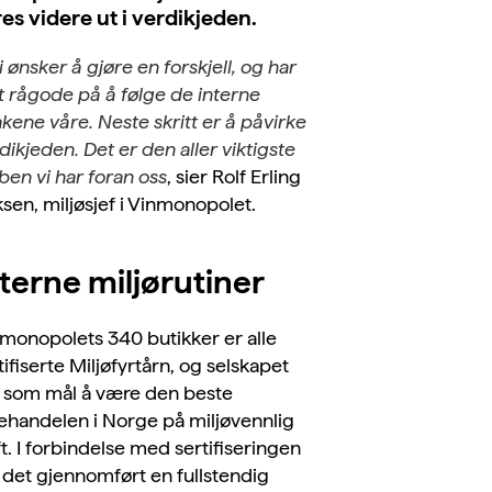
es videre ut i verdikjeden.
i ønsker å gjøre en forskjell, og har
tt rågode på å følge de interne
takene våre. Nes
te skritt er å påvirke
dikjeden. Det er den aller viktigste
ben vi har foran oss
, sier Rolf Erling
ksen, miljøsjef i Vinmonopolet.
terne miljørutiner
monopolets 340 butikker er alle
tifiserte Miljøfyrtårn, og selskapet
 som mål å være den beste
ehandelen i Norge på miljøvennlig
ft. I forbindelse med sertifiseringen
 det gjennomført en fullstendig