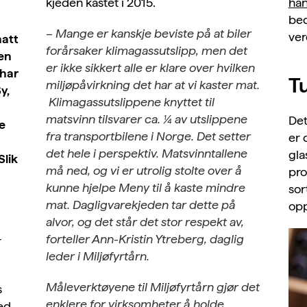
han
kjeden kastet i 2015.
bed
– Mange er kanskje beviste på at biler
ver
hatt
forårsaker klimagassutslipp, men det
den
er ikke sikkert alle er klare over hvilken
 har
T
miljøpåvirkning det har at vi kaster mat.
y,
Klimagassutslippene knyttet til
matsvinn tilsvarer ca. ¼ av utslippene
Det
e
fra transportbilene i Norge. Det setter
er 
det hele i perspektiv. Matsvinntallene
gla
Slik
må ned, og vi er utrolig stolte over å
pro
kunne hjelpe Meny til å kaste mindre
sor
mat. Dagligvarekjeden tar dette på
opp
alvor, og det står det stor respekt av,
forteller Ann-Kristin Ytreberg, daglig
r
leder i Miljøfyrtårn.
Måleverktøyene til Miljøfyrtårn gjør det
s
enklere for virksomheter å holde
ved