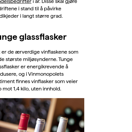
delsbedrifter
i år. Disse skal gjøre
riftene i stand til å påvirke
dikjeder i langt større grad.
unge glassflasker
 er de ærverdige vinflaskene som
de største miljøsynderne. Tunge
ssflasker er energikrevende å
dusere, og i Vinmonopolets
timent finnes vinflasker som veier
 mot 1,4 kilo, uten innhold.