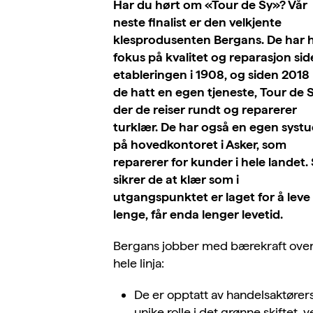
Har du hørt om «Tour de Sy»? Vår
neste finalist er den velkjente
klesprodusenten Bergans. De har 
fokus på kvalitet og reparasjon si
etableringen i 1908, og siden 2018
de hatt en egen tjeneste, Tour de S
der de reiser rundt og reparerer
turklær. De har også en egen systu
på hovedkontoret i Asker, som
reparerer for kunder i hele landet. 
sikrer de at klær som i
utgangspunktet er laget for å leve
lenge, får enda lenger levetid.
Bergans jobber med bærekraft ove
hele linja:
De er opptatt av handelsaktører
unike rolle i det grønne skiftet, 