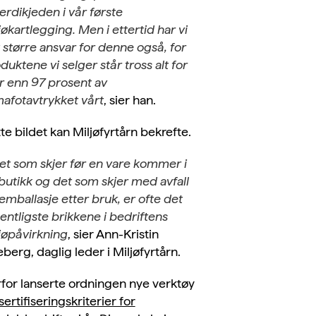
verdikjeden i vår første
jøkartlegging. Men i ettertid har vi
t større ansvar for denne også, for
duktene vi selger står tross alt for
 enn 97 prosent av
mafotavtrykket vårt
, sier han.
te bildet kan Miljøfyrtårn bekrefte.
et som skjer før en vare kommer i
butikk og det som skjer med avfall
emballasje etter bruk, er ofte det
entligste brikkene i bedriftens
jøpåvirkning
, sier Ann-Kristin
eberg, daglig leder i Miljøfyrtårn.
for lanserte ordningen nye verktøy
sertifiseringskriterier for