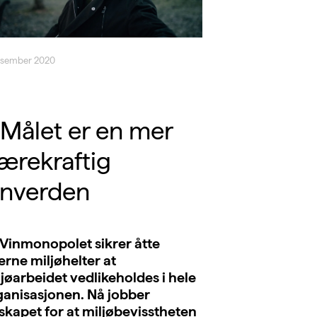
esember 2020
 Målet er en mer
ærekraftig
inverden
 Vinmonopolet sikrer åtte
erne miljøhelter at
jøarbeidet vedlikeholdes i hele
ganisasjonen. Nå jobber
skapet for at miljøbevisstheten