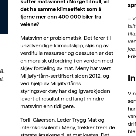
kutter matsvinnet i Norge til null, vil
spr
det ha samme klimaeffekt som å
fjerne mer enn 400 000 biler fra
–
V
veiene?
bli
til
Matsvinn er problematisk. Det fører til
ver
unødvendige klimautslipp, sløsing av
job
verdifulle ressurser og dessuten er det
Eri
en moralsk utfordring i en verden med
skjev fordeling av mat. Meny har vært
8.
In
Miljøfyrtårn-sertifisert siden 2012, og
l.
ved hjelp av Miljøfyrtårns
styringsverktøy har dagligvarekjeden
Vin
levert et resultat med langt mindre
ser
matsvinn enn tidligere.
har
var
Torill Gløersen, Leder Trygg Mat og
dri
internkonsulent i Meny, trekker frem de
ble
største årsakene til at mat kastes: Det