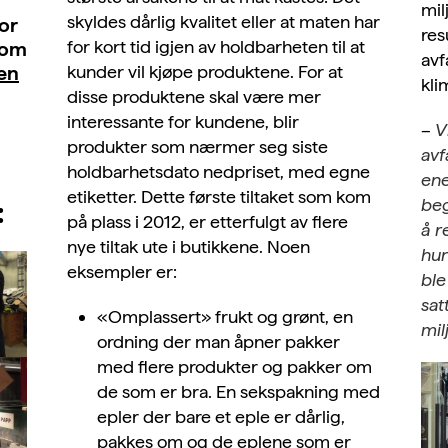
mil
skyldes dårlig kvalitet eller at maten har
or
res
for kort tid igjen av holdbarheten til at
som
avf
kunder vil kjøpe produktene. For at
en
kli
disse produktene skal være mer
interessante for kundene, blir
–
V
produkter som nærmer seg siste
avf
holdbarhetsdato nedpriset, med egne
ene
etiketter. Dette første tiltaket som kom
beg
:
på plass i 2012, er etterfulgt av flere
å r
nye tiltak ute i butikkene. Noen
hun
eksempler er:
ble
sat
«Omplassert» frukt og grønt, en
mil
ordning der man åpner pakker
med flere produkter og pakker om
de som er bra. En sekspakning med
epler der bare et eple er dårlig,
pakkes om og de eplene som er