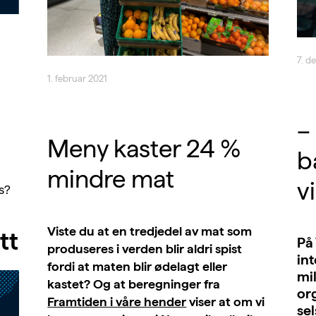
7. d
1. februar 2021
–
Meny kaster 24 %
b
mindre mat
v
s?
Viste du at en tredjedel av mat som
tt
På
produseres i verden blir aldri spist
int
fordi at maten blir ødelagt eller
mil
kastet? Og at beregninger fra
or
Framtiden i våre hender
viser at om vi
sel