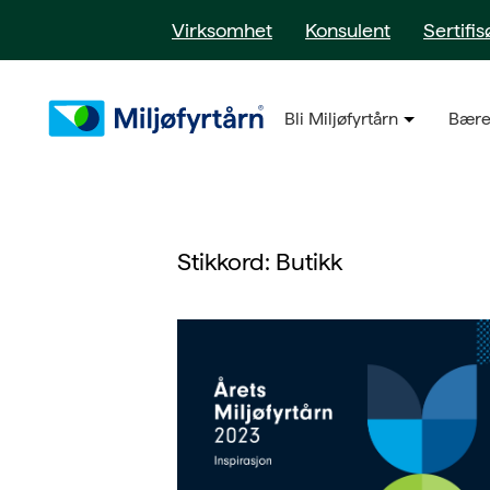
Virksomhet
Konsulent
Sertifis
Bli Miljøfyrtårn
Bære
Stikkord:
Butikk