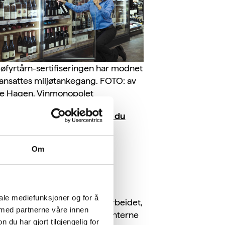
jøfyrtårn-sertifiseringen har modnet
ansattes miljøtankegang. FOTO: av
le Hagen, Vinmonopolet
 mer:
Disse fem stegene må du
nnom for å bli Miljøfyrtårn-
tifisert.
Om
te miljøhelter
iale mediefunksjoner og for å
 å overvåke og utvikle miljøarbeidet,
 med partnerne våre innen
 Vinmonopolet utnevnt åtte interne
u har gjort tilgjengelig for