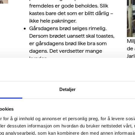
fremdeles er gode beholdes. Slik
kastes bare det som er blitt dårlig –
ikke hele pakninger.
Gårsdagens brød selges rimelig.
Dersom brødet uansett skal toastes,
Mil
er gårsdagens brød like bra som
de 
dagens. Det verdsetter mange
Jar
kunder.
t?
Dagens småbakst selges billig før
Les
stengetid.
gje
Mat som ikke kan selges neste dag
ser
blir lagt ut for salg gjennom appen
Detaljer
TooGoodToGo.
Åt
Overskuddsmat gis til veldedige
ookies
organisasjoner.
 for å gi innhold og annonser et personlig preg, for å levere sos
For
–
Alle disse tiltakene er godt mottatt av
deler dessuten informasjon om hvordan du bruker nettstedet vårt,
s
har
Meny sine kunder, og det er en vinn-
og analysearbeid, som kan kombinere den med annen informasjon d