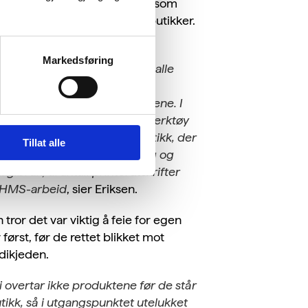
jøhelter, en fra hvert distrikt, som
 ansvar for å følge opp sine butikker.
isse er superengasjerte
Markedsføring
jøkonsulenter som svarer på alle
rsmål rundt sertifisering, og
eslår forbedringer for butikkene. I
legg har vi utviklet et digitalt verktøy
 å monitorere hver enkelt butikk, der
Tillat alle
måler alt fra avfallshåndtering og
rgibruk, til antall printerutskrifter
 HMS-arbeid
, sier Eriksen.
 tror det var viktig å feie for egen
 først, før de rettet blikket mot
dikjeden.
i overtar ikke produktene før de står
utikk, så i utgangspunktet utelukket