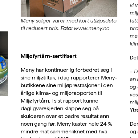
vi 
mil
tat
Meny selger varer med kort utløpsdato
pro
til redusert pris.
Foto:
www.meny.no
mer
kli
Miljøfyrtårn-sertifisert
Det
Meny har kontinuerlig forbedret seg i
–
D
sine miljøtiltak, i dag rapporterer Meny-
en 
butikkene sine miljøprestasjoner i den
og 
årlige klima- og miljørapporten til
ves
Miljøfyrtårn. I sist rapport kunne
mil
dagligvarekjeden klappe seg på
Ytr
skulderen over et bedre resultat enn
Der
noen gang før. Meny kaster hele 24 %
og
mindre mat sammenliknet med hva