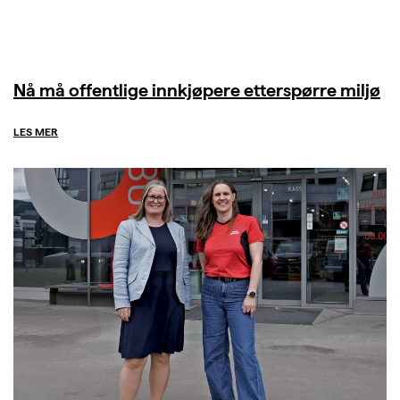
Nå må offentlige innkjøpere etterspørre miljø
LES MER