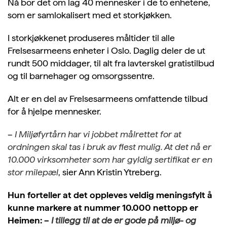
Nå bor det om lag 40 mennesker i de to enhetene,
som er samlokalisert med et storkjøkken.
I storkjøkkenet produseres måltider til alle
Frelsesarmeens enheter i Oslo. Daglig deler de ut
rundt 500 middager, til alt fra lavterskel gratistilbud
og til barnehager og omsorgssentre.
Alt er en del av Frelsesarmeens omfattende tilbud
for å hjelpe mennesker.
–
I Miljøfyrtårn har vi jobbet målrettet for at
ordningen skal tas i bruk av flest mulig. At det nå er
10.000 virksomheter som har gyldig sertifikat er en
stor milepæl
, sier Ann Kristin Ytreberg.
Hun forteller at det oppleves veldig meningsfylt å
kunne markere at nummer 10.000 nettopp er
Heimen:
–
I tillegg til at de er gode på miljø- og