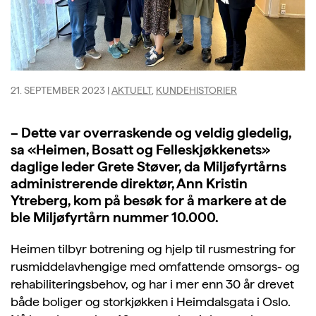
21. SEPTEMBER 2023
|
AKTUELT
,
KUNDEHISTORIER
– Dette var overraskende og veldig gledelig,
sa «Heimen, Bosatt og Felleskjøkkenets»
daglige leder Grete Støver, da Miljøfyrtårns
administrerende direktør, Ann Kristin
Ytreberg, kom på besøk for å markere at de
ble Miljøfyrtårn nummer 10.000.
Heimen tilbyr botrening og hjelp til rusmestring for
rusmiddelavhengige med omfattende omsorgs- og
rehabiliteringsbehov, og har i mer enn 30 år drevet
både boliger og storkjøkken i Heimdalsgata i Oslo.