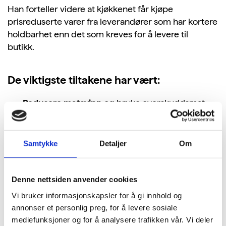
Han forteller videre at kjøkkenet får kjøpe
prisreduserte varer fra leverandører som har kortere
holdbarhet enn det som kreves for å levere til
butikk.
De viktigste tiltakene har vært:
Redusere matsvinn
og bruke overskuddsmat
Fokusere på
økologiske og kortreiste råvarer
Bedre avfallshåndtering
, spesielt fra
boenhetene
Samtykke
Detaljer
Om
Energieffektivisering
, inkludert utskifting til LED-
pærer
Denne nettsiden anvender cookies
Vi bruker informasjonskapsler for å gi innhold og
Bevisstgjøringen har vært
annonser et personlig preg, for å levere sosiale
avgjørende
mediefunksjoner og for å analysere trafikken vår. Vi deler