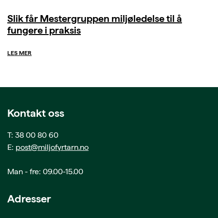
Slik får Mestergruppen miljøledelse til å
fungere i praksis
LES MER
Kontakt oss
T: 38 00 80 60
E:
post@miljofyrtarn.no
Man - fre: 09.00-15.00
Adresser