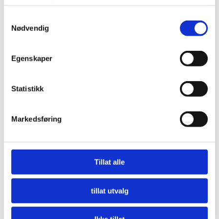
tjenestene deres.
Samtykkevalg
Nødvendig
Egenskaper
Statistikk
Markedsføring
Nå må offentlige innkjøpere etterspørre miljø
LES MER
Tillat alle
tillat utvalg