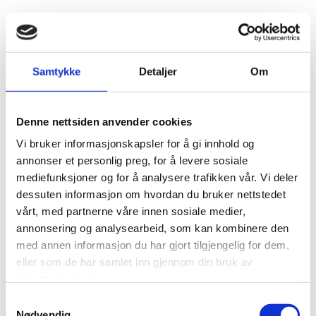
Eierskapsmeldingen 2022-2023
Samtykke
Detaljer
Om
Eierskapsmeldingen 2022-2023
Denne nettsiden anvender cookies
Etterlengtede
Vi bruker informasjonskapsler for å gi innhold og
annonser et personlig preg, for å levere sosiale
miljøforventninger
mediefunksjoner og for å analysere trafikken vår. Vi deler
dessuten informasjon om hvordan du bruker nettstedet
til selskaper staten
vårt, med partnerne våre innen sosiale medier,
annonsering og analysearbeid, som kan kombinere den
eier
med annen informasjon du har gjort tilgjengelig for dem,
eller som de har samlet inn gjennom din bruk av
tjenestene deres.
Samtykkevalg
Nødvendig