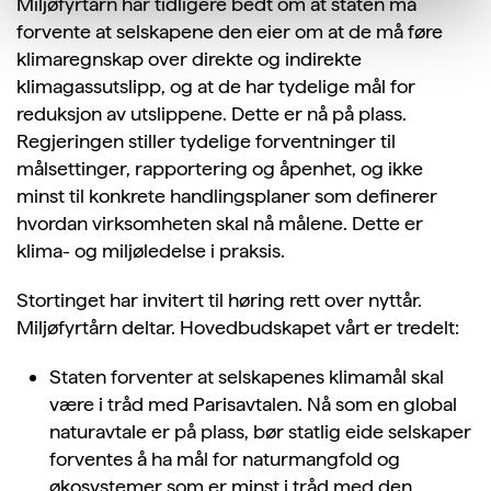
Miljøfyrtårn har tidligere bedt om at staten må
forvente at selskapene den eier om at de må føre
klimaregnskap over direkte og indirekte
klimagassutslipp, og at de har tydelige mål for
reduksjon av utslippene. Dette er nå på plass.
Regjeringen stiller tydelige forventninger til
målsettinger, rapportering og åpenhet, og ikke
minst til konkrete handlingsplaner som definerer
hvordan virksomheten skal nå målene. Dette er
klima- og miljøledelse i praksis.
Stortinget har invitert til høring rett over nyttår.
Miljøfyrtårn deltar. Hovedbudskapet vårt er tredelt:
Staten forventer at selskapenes klimamål skal
være i tråd med Parisavtalen. Nå som en global
naturavtale er på plass, bør statlig eide selskaper
forventes å ha mål for naturmangfold og
økosystemer som er minst i tråd med den