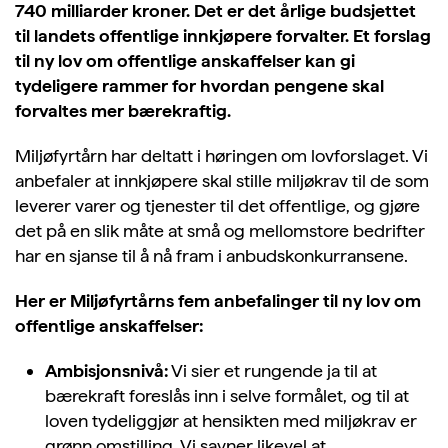
740 milliarder kroner
. Det er
det årlige budsjettet
til landets offentlige
innkjøpere
forvalter
. Et forslag
til ny lov om offentlige anskaffelser
kan gi
tydeligere rammer for hvordan pengene skal
forvaltes mer bærekraftig.
Miljøfyrtårn har deltatt i høringen om lovforslaget. Vi
anbefaler at innkjøpere skal stille miljøkrav til de som
leverer varer og tjenester til det offentlige, og gjøre
det på en slik måte at små og mellomstore bedrifter
har en sjanse til å nå fram i anbudskonkurransene.
Her er Miljøfyrtårns fem anbefalinger til ny lov om
offentlige anskaffelser:
Ambisjonsnivå:
Vi sier et
rungende ja til at
bærekraft foreslås inn i selve formålet, og til at
loven tydeliggjør at hensikten med miljøkrav er
grønn omstilling. Vi savner likevel at