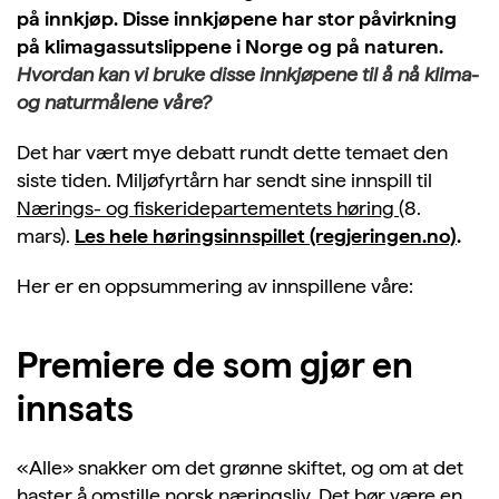
på innkjøp. Disse innkjøpene har stor påvirkning
på klimagassutslippene i Norge og på naturen.
Hvordan kan vi bruke disse innkjøpene til å nå klima-
og naturmålene våre?
Det har vært mye debatt rundt dette temaet den
siste tiden. Miljøfyrtårn har sendt sine innspill til
Nærings- og fiskeridepartementets høring
(8.
mars).
Les hele høringsinnspillet (regjeringen.no)
.
Her er en oppsummering av innspillene våre:
Premiere de som gjør en
innsats
«Alle» snakker om det grønne skiftet, og om at det
haster å omstille norsk næringsliv. Det bør være en