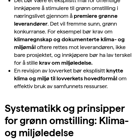
Det bør være et eksplisitt mål for offentlige
innkjøpere
å
stimulere til grønn omstilling i
næringslivet gjennom å
premiere grønne
leverandører
. Det vil fremme sunn, grønn
konkurranse. For eksempel bør krav om
klimaregnskap og dokumenterte klima- og
miljømål
oftere rettes mot leverandøren, ikke
bare prosjektet, og innkjøpere bør ha lav terskel
for å stille
krav om miljøledelse.
En revisjon av lovverket bør eksplisitt
knytte
klima og miljø til lovverkets hovedformål
om
effektiv bruk av samfunnets ressurser.
Systematikk og prinsipper
for grønn omstilling: Klima-
og miljøledelse