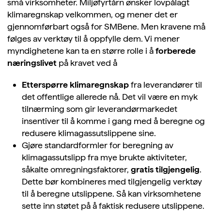
små virksomheter. Miljøfyrtårn ønsker lovpålagt
klimaregnskap velkommen, og mener det er
gjennomførbart også for SMBene. Men kravene må
følges av verktøy til å oppfylle dem. Vi mener
myndighetene kan ta en større rolle i å
forberede
næringslivet
på kravet ved å
Etterspørre klimaregnskap
fra leverandører til
det offentlige allerede nå. Det vil være en myk
tilnærming som gir leverandørmarkedet
insentiver til å komme i gang med å beregne og
redusere klimagassutslippene sine.
Gjøre standardformler for beregning av
klimagassutslipp fra mye brukte aktiviteter,
såkalte omregningsfaktorer,
gratis tilgjengelig
.
Dette bør kombineres med tilgjengelig verktøy
til å beregne utslippene. Så kan virksomhetene
sette inn støtet på å faktisk redusere utslippene.