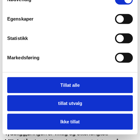
Egenskaper
Statistikk
Markedsføring
Det kom gode nyheter for klimaet og naturen da
næringsministeren i høst la frem forventningene
sine til selskaper eid av staten.
Tillat alle
Regjeringen vil framover stille tydeligere
forventninger til statlig eide selskapers arbeid med
tillat utvalg
klima og miljø, og bærekraft er tatt inn i målene for
statens eierskap.
Ikke tillat
Tydeliggjøringen er viktig og etterlengtet.