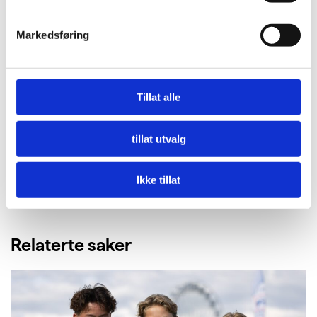
Markedsføring
Bildet øverst i saken er tatt av Thor Møller.
Tillat alle
Les hvordan Miljøfyrtårn hjelper virksomheter å
kutte plastbruken.
tillat utvalg
Ikke tillat
Relaterte saker