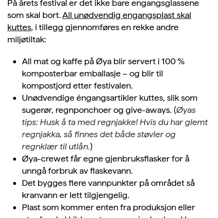
På årets festival er det ikke bare engangsglassene
som skal bort.
All unødvendig engangsplast skal
kuttes
, i tillegg gjennomføres en rekke andre
miljøtiltak:
All mat og kaffe på Øya blir servert i 100 %
komposterbar emballasje – og blir til
kompostjord etter festivalen.
Unødvendige éngangsartikler kuttes, slik som
sugerør, regnponchoer og give-aways. (
Øyas
tips: Husk å ta med regnjakke! Hvis du har glemt
regnjakka, så finnes det både støvler og
regnklær til utlån.
)
Øya-crewet får egne gjenbruksflasker for å
unngå forbruk av flaskevann.
Det bygges flere vannpunkter på området så
kranvann er lett tilgjengelig.
Plast som kommer enten fra produksjon eller