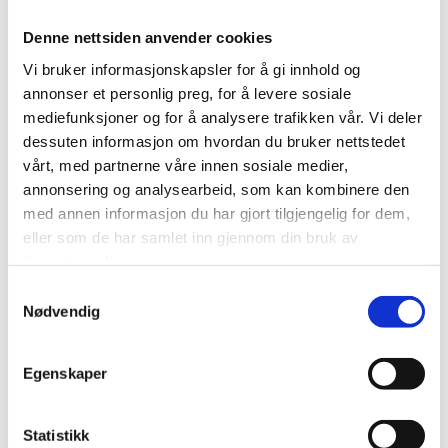
Denne nettsiden anvender cookies
Vi bruker informasjonskapsler for å gi innhold og
Festivalgjengerne oppfordres til å begrense
annonser et personlig preg, for å levere sosiale
plastbruken. Foto: Bjørnar Elvestad
mediefunksjoner og for å analysere trafikken vår. Vi deler
dessuten informasjon om hvordan du bruker nettstedet
Hjelp til å begrense plastbruken
vårt, med partnerne våre innen sosiale medier,
annonsering og analysearbeid, som kan kombinere den
–
Med tanke på alle miljøutfordringene knyttet til
med annen informasjon du har gjort tilgjengelig for dem,
plast som kommer på avveie, er den beste måten å
eller som de har samlet inn gjennom din bruk av
unngå problemet å redusere bruken av plast
!
Der
tjenestene deres.
det er behov for engangsartikler finnes det ofte
Samtykkevalg
alternativer
, sier Møller.
Nødvendig
Miljøsjefen gir følgende råd til alle festivalgjengere: –
Hjelp oss med å begrense plastbruken ved å
Egenskaper
returnere gjenbruksglasset ditt til oss etter
festivalen – og ved å drikke kranvann istedenfor
Statistikk
flaskevann!