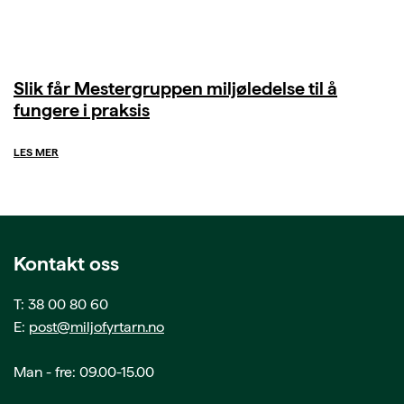
Slik får Mestergruppen miljøledelse til å
fungere i praksis
LES MER
Kontakt oss
T: 38 00 80 60
E:
post@miljofyrtarn.no
Man - fre: 09.00-15.00