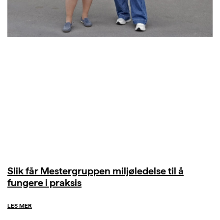
Slik får Mestergruppen miljøledelse til å
fungere i praksis
LES MER