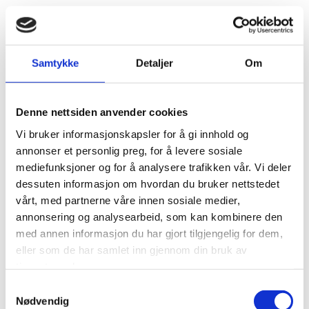
Muligheter etter kurset
1.Lansering av Sirkulært Forum i 2025!
Samtykke
Detaljer
Om
I løpet av 2025 vil Green Transformation AS lansere
et
medlemsbasert sirkulært forum
for deg som
Denne nettsiden anvender cookies
ønsker å holde deg oppdatert på utviklingen innen
Vi bruker informasjonskapsler for å gi innhold og
sirkulær økonomi og hvordan dette påvirker din
annonser et personlig preg, for å levere sosiale
virksomhet og bransje. Her tar vi også opp aktuelle
mediefunksjoner og for å analysere trafikken vår. Vi deler
problemstillinger, ny lovgivning, eksempler til
dessuten informasjon om hvordan du bruker nettstedet
inspirasjon, og generelt hva som rører seg innenfor
vårt, med partnerne våre innen sosiale medier,
sirkulær økonomi.
annonsering og analysearbeid, som kan kombinere den
med annen informasjon du har gjort tilgjengelig for dem,
Vi vil også ha jevnlige webinarer og intervjuer av
eller som de har samlet inn gjennom din bruk av
virksomheter og fagekspertise. Deler av innholdet vil
tjenestene deres.
være medlemsdrevet, så her vil du få mulighet til å
Samtykkevalg
påvirke hvilke temaer som tas opp, presenteres og
Nødvendig