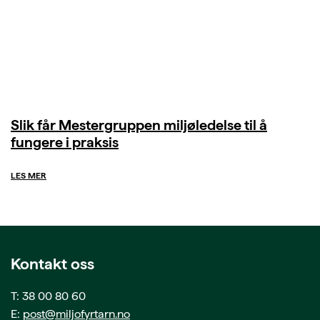
Slik får Mestergruppen miljøledelse til å
fungere i praksis
LES MER
Kontakt oss
T: 38 00 80 60
E:
post@miljofyrtarn.no