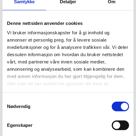
Samtykke
Detaljer
Om
Denne nettsiden anvender cookies
Vi bruker informasjonskapsler for å gi innhold og
annonser et personlig preg, for å levere sosiale
Norway Cup satt bærekraftsarbeidet i system:
mediefunksjoner og for å analysere trafikken vår. Vi deler
Kuttet 40 tonn CO₂ i bespisningen
dessuten informasjon om hvordan du bruker nettstedet
vårt, med partnerne våre innen sosiale medier,
LES MER
annonsering og analysearbeid, som kan kombinere den
med annen informasjon du har gjort tilgjengelig for dem,
eller som de har samlet inn gjennom din bruk av
tjenestene deres.
Samtykkevalg
Nødvendig
Egenskaper