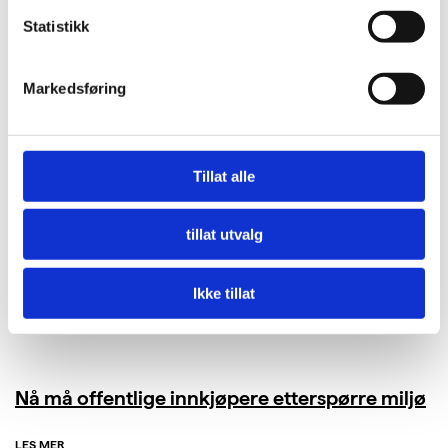
Statistikk
Markedsføring
Tillat alle
tillat utvalg
Ikke tillat
Nå må offentlige innkjøpere etterspørre miljø
LES MER