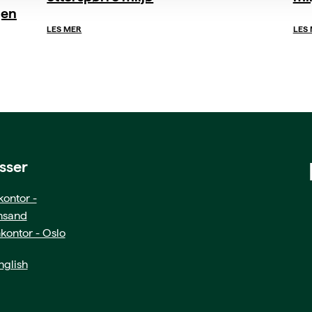
gen
LES MER
LES
sser
ontor -
ansand
kontor - Oslo
glish