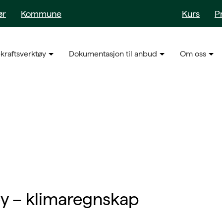
ør
Kommune
Kurs
P
kraftsverktøy
Dokumentasjon til anbud
Om oss
øy – klimaregnskap