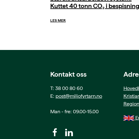
Kuttet 40 tonn CO₂ i bespisnin
LES MER
Kontakt oss
Adre
T: 38 00 80 60
Hovedk
E:
post@miljofyrtarn.no
Kristi
Region
Man - fre: 09.00-15.00
En