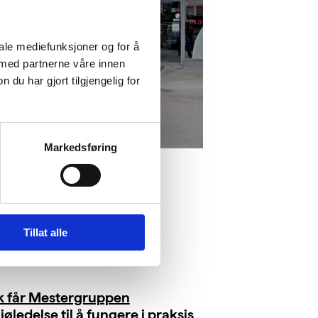
iale mediefunksjoner og for å
 med partnerne våre innen
u har gjort tilgjengelig for
Markedsføring
Tillat alle
ik får Mestergruppen
jøledelse til å fungere i praksis