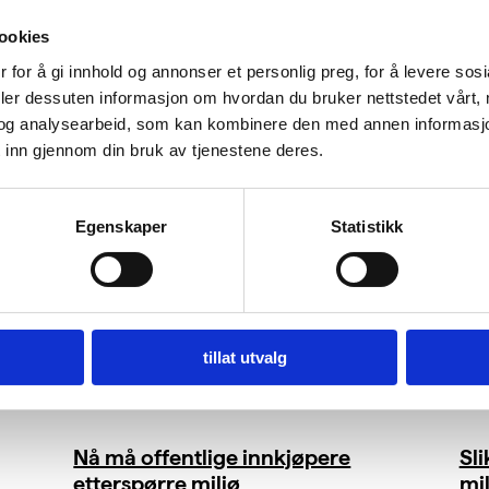
ookies
 for å gi innhold og annonser et personlig preg, for å levere sos
deler dessuten informasjon om hvordan du bruker nettstedet vårt,
og analysearbeid, som kan kombinere den med annen informasjon d
 inn gjennom din bruk av tjenestene deres.
Egenskaper
Statistikk
tillat utvalg
Nå må offentlige innkjøpere
Sl
etterspørre miljø
mil