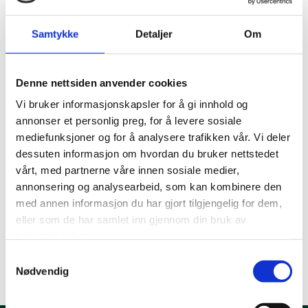
følge med på eget vannforbruk. Hvis et bygg leies ut
til flere leietakere, er det en fordel med flere
Samtykke
Detaljer
Om
vannmålere så hver leietaker kan ha oversikt over
eget vannforbruk.
Denne nettsiden anvender cookies
Vi bruker informasjonskapsler for å gi innhold og
Les mer:
annonser et personlig preg, for å levere sosiale
mediefunksjoner og for å analysere trafikken vår. Vi deler
Miljøfyrtårns faktaark om vannforbruk
dessuten informasjon om hvordan du bruker nettstedet
vårt, med partnerne våre innen sosiale medier,
annonsering og analysearbeid, som kan kombinere den
med annen informasjon du har gjort tilgjengelig for dem,
eller som de har samlet inn gjennom din bruk av
tjenestene deres.
Samtykkevalg
Nødvendig