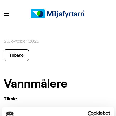
25. oktober 2023
Tilbake
Vannmålere
Tiltak:
Installer vannmålere, så brukere av byggene kan