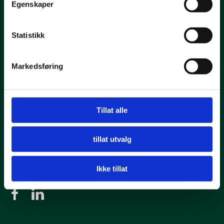
Egenskaper
Kontakt oss
Statistikk
T: 38 00 80 60
E:
post@miljofyrtarn.no
Markedsføring
Man - fre: 09.00-15.00
Tillat alle
Adresser
Hovedkontor - Kristiansand
tillat utvalg
Regionkontor - Oslo
Ikke tillat
English