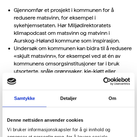
Gjennomfør et prosjekt i kommunen for å
redusere matsvinn, for eksempel i
sykehjemsetaten. Hør Miljødirektoratets
klimapodcast om matsvinn og matvinn i
Aurskog-Høland kommune som inspirasjon.
Undersøk om kommunen kan bidra til å redusere
«skjult matsvinn», for eksempel ved at én av
kommunens omsorgsinstitusjoner tar i bruk
utsorterte, snåle grønnsaker, kje-kjøtt eller
hønekjøtt fra lokale matprodusenter som ellers
ikke får omsatt slike råvarer.
Samtykke
Detaljer
Om
Informasjon
Denne nettsiden anvender cookies
Podcasten inneholder gode tips til hvordan man
Vi bruker informasjonskapsler for å gi innhold og
planlegger og gjennomfører et prosjekt for å
annonser et personlig preg, for å levere sosiale