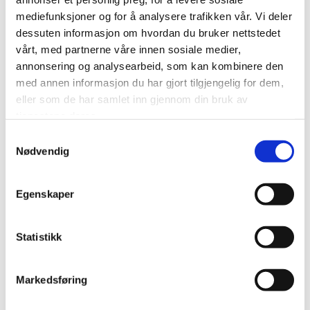
redusere matsvinn, og hvordan man viderefører
mediefunksjoner og for å analysere trafikken vår. Vi deler
tiltakene etter prosjektet. Aurskog-Høland klarte å
dessuten informasjon om hvordan du bruker nettstedet
redusere matsvinnet med 27% i løpet av
vårt, med partnerne våre innen sosiale medier,
prosjektperioden, og har som mål å redusere med
annonsering og analysearbeid, som kan kombinere den
50% innen 2030. Prosjektet har også ført til mer
med annen informasjon du har gjort tilgjengelig for dem,
matglede og matlyst hos beboerne på
eller som de har samlet inn gjennom din bruk av
tjenestene deres.
sykehjemmene.
Samtykkevalg
Hør podcasten på
Miljødirektoratets nettsider
eller
Nødvendig
der du hører podcast.
Egenskaper
Les om «skjult matsvinn» i Norge i Green House-
rapporten
Underutnytta matressursar på menyen
.
Statistikk
Markedsføring