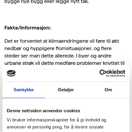
bygge nye bygg eller legge nytt tak.
Fakta/informasjon:
Det er forventet at klimaendringene vil føre til økt
nedbør og hyppigere flomsituasjoner, og flere
steder ser man dette allerede. I byer og andre
urbane strøk vil dette medføre problemer knyttet til
overvannshåndtering siden avløpsnettene ikke
nødvendigvis har kapasitet til å ta imot så store
nedbørsmengder. Grønne tak i urbane strøk er et
Samtykke
Detaljer
Om
lokalt tiltak som kan redusere problemene med
overvann, siden vegetasjonen kan holde igjen vann
og redusere mengden overvann som havner på
Denne nettsiden anvender cookies
bakken. Takvegetasjonen gir også mat og ly til
Vi bruker informasjonskapsler for å gi innhold og
insekter, noe som virker positivt på det biologiske
annonser et personlig preg, for å levere sosiale
mangfoldet i byen. I tillegg kan grønne tak forlenge