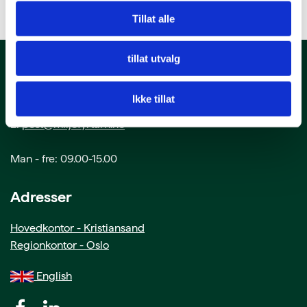
Tillat alle
tillat utvalg
Kontakt oss
Ikke tillat
T: 38 00 80 60
E:
post@miljofyrtarn.no
Man - fre: 09.00-15.00
Adresser
Hovedkontor - Kristiansand
Regionkontor - Oslo
English