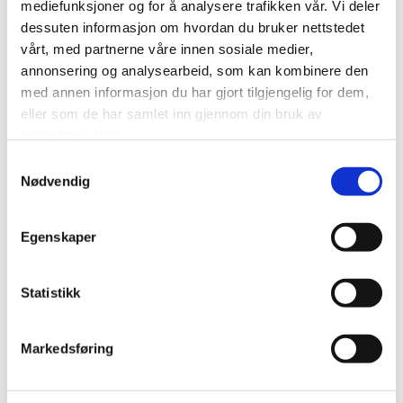
mediefunksjoner og for å analysere trafikken vår. Vi deler
takets levetid og øke isolasjonsevnen.
dessuten informasjon om hvordan du bruker nettstedet
vårt, med partnerne våre innen sosiale medier,
annonsering og analysearbeid, som kan kombinere den
med annen informasjon du har gjort tilgjengelig for dem,
Les mer:
eller som de har samlet inn gjennom din bruk av
Erfaringer med grønne tak fra Bygg.no:
tjenestene deres.
http://www.bygg.no/hage/article/1196521
og
Samtykkevalg
http://www.bygg.no/hage/article/1197642
Nødvendig
Vegetasjon til grønne tak –
Faktaark fra
Miljødirektoratet og Nibio (2016)
Egenskaper
Rapport om grønne tak –
Sintef (2013)
Statistikk
Markedsføring