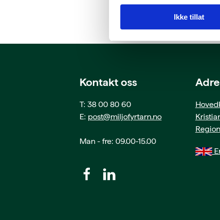
Ikke tillat
Kontakt oss
Adre
T: 38 00 80 60
Hovedk
E:
post@miljofyrtarn.no
Kristi
Region
Man - fre: 09.00-15.00
En