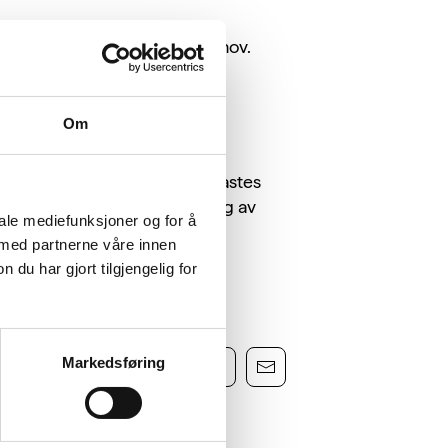
 etter gjestenes ønsker og behov.
Om
s fra tallerkenene. I Norge kastes
uksjon av matsvinn er ønskelig av
iale mediefunksjoner og for å
 med partnerne våre innen
u har gjort tilgjengelig for
Markedsføring