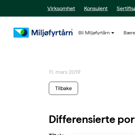
Virksomhet
Konsulent
Sertifis
Bli Miljøfyrtårn
Bære
11. mars 2019
Tilbake
Differensierte por