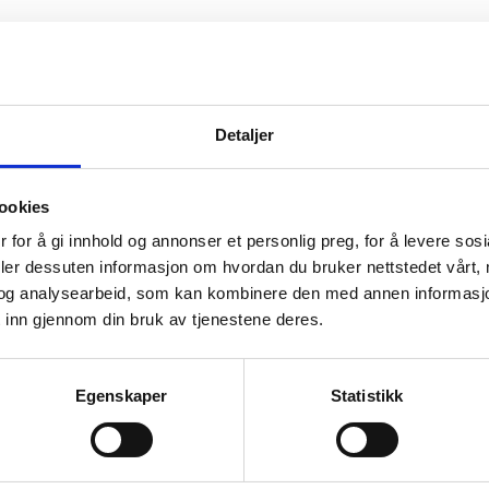
ike størrelser på rettene, så porsjonsstørrelsen tilpasses
Detaljer
ngå å gi gjestene for store porsjoner, så mindre mat kaste
ookies
rt spist, og dette er et miljøproblem i hele verden. Red
 for å gi innhold og annonser et personlig preg, for å levere sos
tiske grunner.
deler dessuten informasjon om hvordan du bruker nettstedet vårt,
og analysearbeid, som kan kombinere den med annen informasjon d
 inn gjennom din bruk av tjenestene deres.
Egenskaper
Statistikk