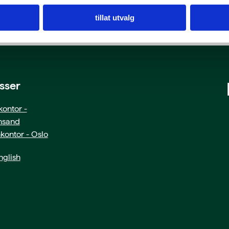
tillat utvalg
sser
ontor -
ansand
kontor - Oslo
glish