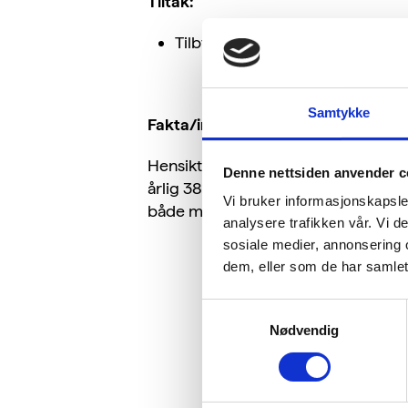
Tiltak:
Tilby gjestene å velge mellom ul
Samtykke
Fakta/informasjon:
Hensikten med dette tiltaket er å un
Denne nettsiden anvender c
årlig 385 000 tonn mat som burde væ
Vi bruker informasjonskapsler
både miljømessige, økonomiske og e
analysere trafikken vår. Vi 
sosiale medier, annonsering 
dem, eller som de har samlet
Samtykkevalg
Nødvendig