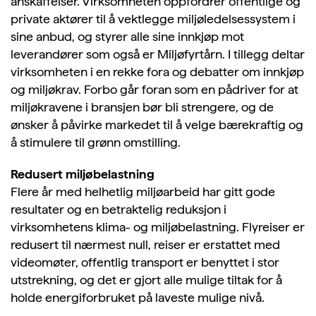
anskaffelser. Virksomheten oppfordrer offentlige og
private aktører til å vektlegge miljøledelsessystem i
sine anbud, og styrer alle sine innkjøp mot
leverandører som også er Miljøfyrtårn. I tillegg deltar
virksomheten i en rekke fora og debatter om innkjøp
og miljøkrav. Forbo går foran som en pådriver for at
miljøkravene i bransjen bør bli strengere, og de
ønsker å påvirke markedet til å velge bærekraftig og
å stimulere til grønn omstilling.
Redusert miljøbelastning
Flere år med helhetlig miljøarbeid har gitt gode
resultater og en betraktelig reduksjon i
virksomhetens klima- og miljøbelastning. Flyreiser er
redusert til nærmest null, reiser er erstattet med
videomøter, offentlig transport er benyttet i stor
utstrekning, og det er gjort alle mulige tiltak for å
holde energiforbruket på laveste mulige nivå.