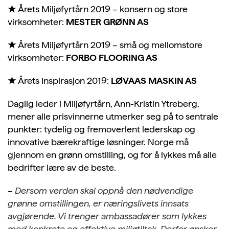
★
Årets Miljøfyrtårn 2019 – konsern og store
virksomheter:
MESTER GRØNN AS
★
Årets Miljøfyrtårn 2019 – små og mellomstore
virksomheter:
FORBO FLOORING AS
★
Årets Inspirasjon 2019:
LØVAAS MASKIN AS
Daglig leder i Miljøfyrtårn, Ann-Kristin Ytreberg,
mener alle prisvinnerne utmerker seg på to sentrale
punkter: tydelig og fremoverlent lederskap og
innovative bærekraftige løsninger. Norge må
gjennom en grønn omstilling, og for å lykkes må alle
bedrifter lære av de beste.
–
Dersom verden skal oppnå den nødvendige
grønne omstillingen, er næringslivets innsats
avgjørende. Vi trenger ambassadører som lykkes
med konkrete og effektive miljøtiltak. Derfor ønsker