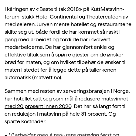
I kåringen av «Beste tiltak 2018» på KuttMatsvinn-
forum, stakk Hotel Continental og Theatercaféen av
med seieren. Juryen mente hotellet og restaurantene
skilte seg ut, både fordi de har kommet så raskt i
gang med arbeidet og fordi de har involvert
medarbeiderne. De har gjennomført enkle og
effektive tiltak som å spørre gjester om de ønsker
brød før maten, og om hvilket tilbehør de ønsker til
maten i stedet for å legge dette på tallerkenen
automatisk (matvett.no).
Sammen med resten av serveringsbransjen i Norge,
har hotellet satt seg som mål å redusere
matsvinnet
med 20 prosent innen 2020
. Det har så langt ført til
en reduksjon i matsvinn på hele 31 prosent. Og
sparte kostnader.
–
Vi arbeider med å redusere matsvinn først og