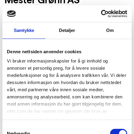
Norges største blomsterkjede har gått systematisk
til verks for å implementere miljøledelse i alle ledd
av organisasjonen, og har Miljøfyrtårn-sertifisert
Samtykke
Detaljer
Om
alle kjedens 129 butikker.
Suksessen til Mester Grønn, og bakgrunnen for
Denne nettsiden anvender cookies
prisen, skyldes blant annet den særdeles
Vi bruker informasjonskapsler for å gi innhold og
fremoverlente toppledelsen, som setter miljø høyt
annonser et personlig preg, for å levere sosiale
på agendaen, har klare mål, og bruker tid og
mediefunksjoner og for å analysere trafikken vår. Vi deler
ressurser på å involvere ansatte og spre riktige
dessuten informasjon om hvordan du bruker nettstedet
holdninger. De har klart å skape en kultur for grønn
vårt, med partnerne våre innen sosiale medier,
omstilling, for å tenke nytt og få frem nye grønne og
annonsering og analysearbeid, som kan kombinere den
innovative produkter.
med annen informasjon du har gjort tilgjengelig for dem,
eller som de har samlet inn gjennom din bruk av
Her er en noen av tiltakene som har gitt resultater:
tjenestene deres.
Samtykkevalg
Plastreduksjon:
Mester Grønn sparer miljøet for
Nødvendig