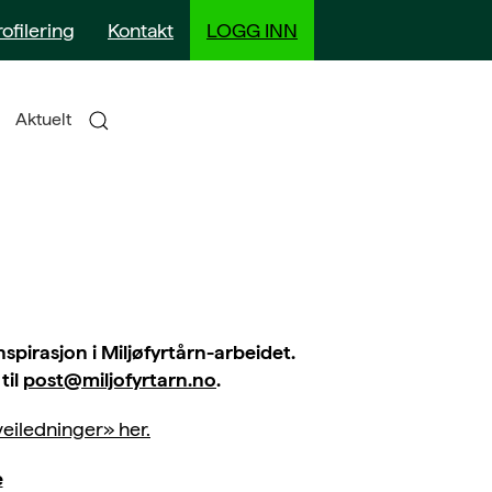
rofilering
Kontakt
LOGG INN
Aktuelt
pirasjon i Miljøfyrtårn-arbeidet.
til
post@miljofyrtarn.no
.
eiledninger» her.
e