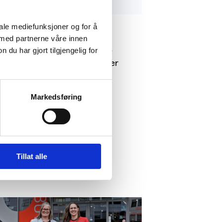
iale mediefunksjoner og for å
 med partnerne våre innen
Private og statlige
u har gjort tilgjengelig for
enkeltvirksomheter
Markedsføring
Tillat alle