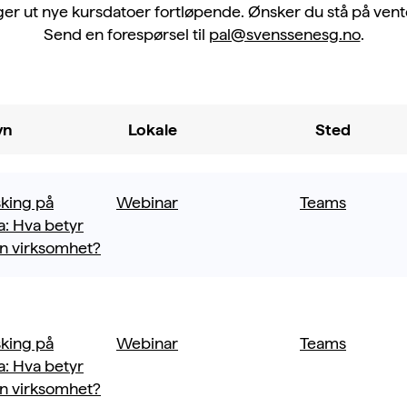
ger ut nye kursdatoer fortløpende. Ønsker du stå på vente
Send en forespørsel til
pal@svenssenesg.no
.
vn
Lokale
Sted
king på
Webinar
Teams
ta: Hva betyr
in virksomhet?
king på
Webinar
Teams
ta: Hva betyr
in virksomhet?