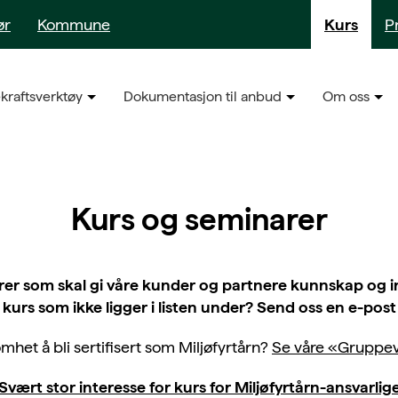
ør
Kommune
Kurs
P
kraftsverktøy
Dokumentasjon til anbud
Om oss
Kurs og seminarer
arer som skal gi våre kunder og partnere kunnskap og ins
urs som ikke ligger i listen under? Send oss en e-post 
mhet å bli sertifisert som Miljøfyrtårn?
Se våre «Gruppev
Svært stor interesse for kurs for Miljøfyrtårn-ansvarlig