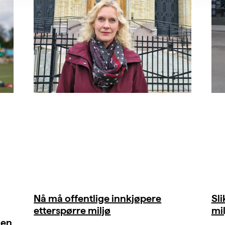
Nå må offentlige innkjøpere
Sl
etterspørre miljø
mil
gen