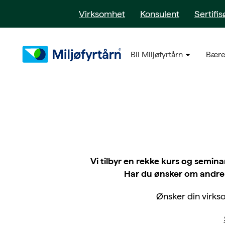
Virksomhet
Konsulent
Sertifis
Bli Miljøfyrtårn
Bære
Vi tilbyr en rekke kurs og semin
Har du ønsker om andre k
Ønsker din virkso