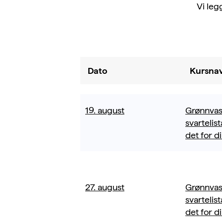
Vi leg
Dato
Kursna
19. august
Grønnvas
svartelis
det for d
27. august
Grønnvas
svartelis
det for d