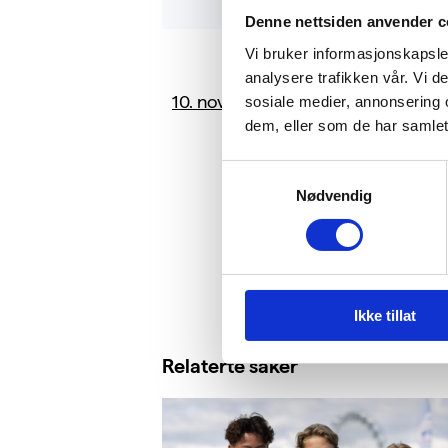
Denne nettsiden anvender c
Vi bruker informasjonskapsler
analysere trafikken vår. Vi 
10. november
Resertifi
sosiale medier, annonsering 
Miljøfyrt
dem, eller som de har samlet
bærekraf
Samtykkevalg
Nødvendig
Ikke tillat
Relaterte saker