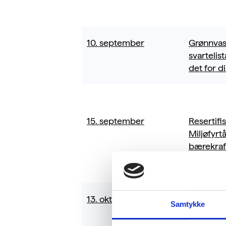
10. september
Grønnvas
svartelis
det for d
15. september
Resertifi
Miljøfyrt
bærekraf
13. oktober
Resertifi
Samtykke
Miljøfyrt
bærekraf