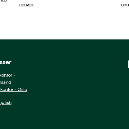
LES MER
LES
sser
ontor -
ansand
kontor - Oslo
glish