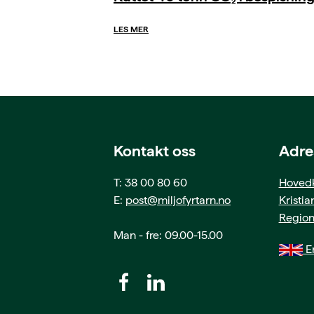
LES MER
Kontakt oss
Adre
T: 38 00 80 60
Hovedk
E:
post@miljofyrtarn.no
Kristi
Region
Man - fre: 09.00-15.00
En