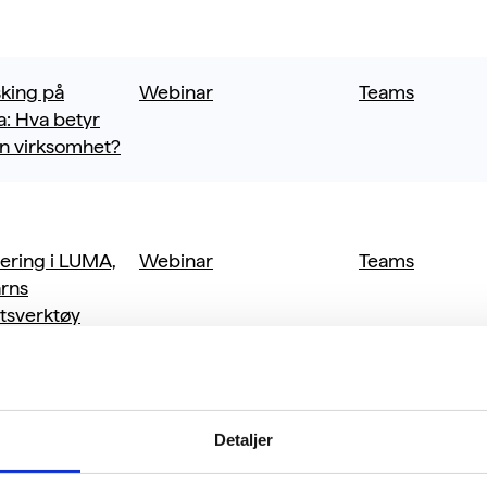
king på
Webinar
Teams
ta: Hva betyr
in virksomhet?
sering i LUMA,
Webinar
Teams
årns
tsverktøy
sering i LUMA,
Webinar
Teams
Detaljer
årns
tsverktøy