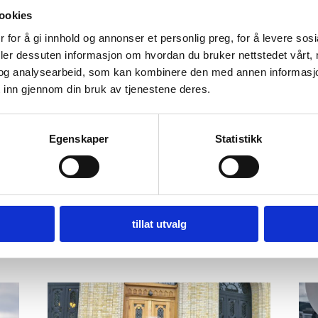
ookies
 for å gi innhold og annonser et personlig preg, for å levere sos
deler dessuten informasjon om hvordan du bruker nettstedet vårt,
sering i LUMA,
Webinar
Teams
og analysearbeid, som kan kombinere den med annen informasjon d
årns
 inn gjennom din bruk av tjenestene deres.
tsverktøy
Egenskaper
Statistikk
tillat utvalg