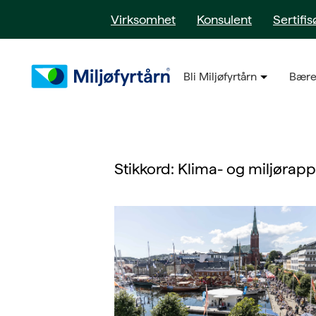
Virksomhet
Konsulent
Sertifis
Bli Miljøfyrtårn
Bære
Stikkord:
Klima- og miljørapp