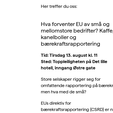
Her treffer du oss:
Hva forventer EU av små og
mellomstore bedrifter? Kaffe
kanelboller og
bærekraftsrapportering
Tid: Tirsdag 13. august kl. 11
Sted:
Topplei
li
gheten
på Det lille
hotell
,
inngang
Ø
stre
gate
Store selskaper rigger seg for
omfattende rapportering på bærekr
men hva med de små?
EUs direktiv for
bærekraftsrapportering (CSRD) er n