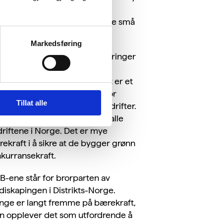
elverk for rapportering om
ekraft, og vil stille krav til sine små
erleverandører.
Markedsføring
ske og internasjonale reguleringer
avgjørende for å øke
tillingshastigheten, men det er et
rt behov for tilrettelegging for
Tillat alle
dets små og mellomstore bedrifter.
se utgjør hele 99 prosent av alle
riftene i Norge. Det er mye
ekraft i å sikre at de bygger grønn
kurransekraft.
-ene står for brorparten av
diskapingen i Distrikts-Norge.
ge er langt fremme på bærekraft,
 opplever det som utfordrende å