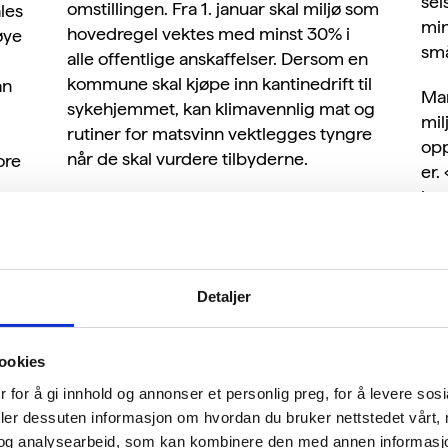
sel
omstillingen. Fra 1. januar skal miljø som
ales
min
hovedregel vektes med minst 30% i
øye
sm
alle offentlige anskaffelser. Dersom en
kommune skal kjøpe inn kantinedrift til
an
Man
sykehjemmet, kan klimavennlig mat og
mil
rutiner for matsvinn vektlegges tyngre
opp
når de skal vurdere tilbyderne.
ore
er.
hvo
– Dette har en miljøsertifisert bedrift
«Hv
allerede kontroll på. Virksomheter som
tar
tre
er sertifisert vet hva som er deres
ng.
at 
vesentlige fotavtrykk og jobber alt
ktør
Detaljer
systematisk med forbedring. De har
n
Det
mye bedre forutsetninger for å svare ut
i
reg
miljøkrav enn de som ikke er sertifisert,
ookies
str
sier Ytreberg.
ans
 for å gi innhold og annonser et personlig preg, for å levere sos
for
deler dessuten informasjon om hvordan du bruker nettstedet vårt,
Leverandørkjeden blir viktig
til
og analysearbeid, som kan kombinere den med annen informasjon d