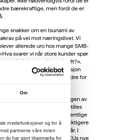
skaper. Ikke nødvendigvis fordi de er
dre bærekraftige, men fordi de er
å.
ge snakker om en tsunami av
jøkrav på vei mot næringslivet. Vi
lever allerede uro hos mange SMB-
 «Hva svarer vi når store kunder spør
rdan vi jobber med bærekraft?»,
ilken bærekraftsdokumentasjon
nger Innovasjon Norge og andre for
vi skal få støtte?»
Om
 er først i 2024 den store bølgen av
uleringer slår inn. Da vil det stilles
engere krav til bærekraft i offentlige
kaffelser, og bærekraft blir viktigere
iale mediefunksjoner og for å
 å få finansiering på gode vilkår. I
 med partnerne våre innen
legg må store bedrifter følge EUs nye
u har gjort tilgjengelig for