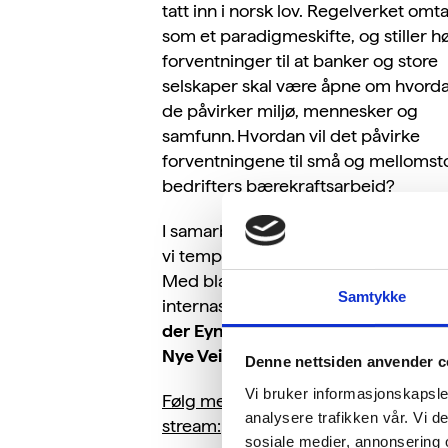
tatt inn i norsk lov. Regelverket omt
som et paradigmeskifte, og stiller h
forventninger til at banker og store
selskaper skal være åpne om hvord
de påvirker miljø, mennesker og
samfunn. Hvordan vil det påvirke
forventningene til små og mellomst
bedrifters bærekraftsarbeid?
I samarbeid med
Sparebanken Sør
vi tempen på bærekraftsrapporteri
Med blant andre
Idar Kreutzer
dire
Samtykke
internasjonal i
NHO
og
Maarten va
der Eynden,
fagansvarlig bærekraft 
Nye Veier
.
Denne nettsiden anvender c
Vi bruker informasjonskapsler
Følg med her for oppdateringer og
analysere trafikken vår. Vi 
stream:
sosiale medier, annonsering 