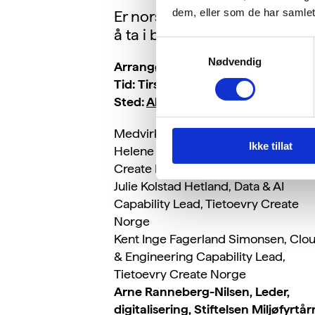
dem, eller som de har samlet
Er norske virksomheter klare 
å ta i bruk KI?
Samtykkevalg
Nødvendig
Arrangør:
Tietoevry
Tid: Tirsdag 13. august kl
12:00 – 1
Sted:
Aleppo stasjon
Medvirkende i debatten:
Ikke tillat
Helene Risti Bergås, Leder, Tietoevr
Create Norge
Julie Kolstad Hetland, Data & AI
Capability Lead, Tietoevry Create
Norge
Kent Inge Fagerland Simonsen, Clo
& Engineering Capability Lead,
Tietoevry Create Norge
Arne Ranneberg-Nilsen, Leder,
digitalisering, Stiftelsen Miljøfyrtår