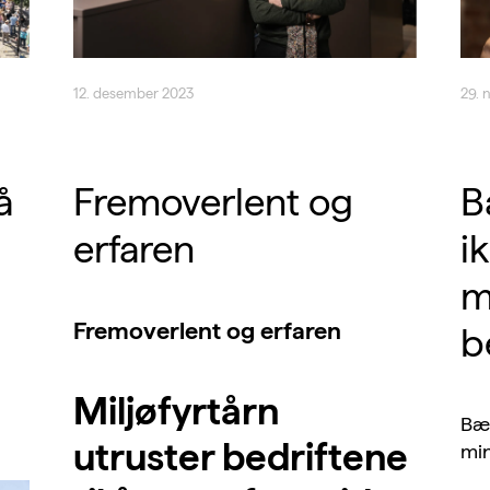
12. desember 2023
29. 
å
Fremoverlent og
B
erfaren
ik
m
Fremoverlent og erfaren
b
Miljøfyrtårn
Bær
utruster bedriftene
min