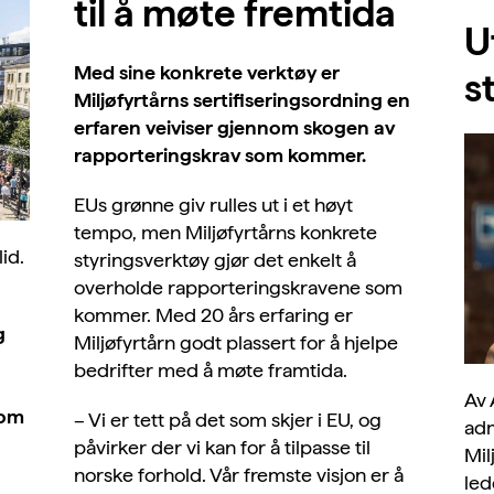
til å møte fremtida
U
Med sine konkrete verktøy er
s
Miljøfyrtårns sertifiseringsordning en
erfaren veiviser gjennom skogen av
rapporteringskrav som kommer.
EUs grønne giv rulles ut i et høyt
tempo, men Miljøfyrtårns konkrete
id.
styringsverktøy gjør det enkelt å
overholde rapporteringskravene som
kommer. Med 20 års erfaring er
g
Miljøfyrtårn godt plassert for å hjelpe
bedrifter med å møte framtida.
Av 
 om
– Vi er tett på det som skjer i EU, og
adm
påvirker der vi kan for å tilpasse til
Mil
norske forhold. Vår fremste visjon er å
led