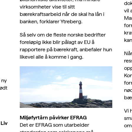
dok
virksomheter vise til sitt
vil
bærekraftsarbeid når de skal ha lån i
Man
banken, forklarer Ytreberg.
for
kra
Så selv om de fleste norske bedrifter
kan 
foreløpig ikke blir pålagt av EU å
rapportere på bærekraft, anbefaler hun
Når
likevel alle å komme i gang.
res
opp
Kon
 ny
for
rødt
nød
bær
,
Vi 
Miljøfyrtårn påvirker EFRAG
små
,
Liv
Det er EFRAG som utarbeider
oms