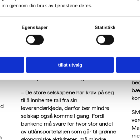
Fra 2025 må de største børsnoterte
reg
 inn gjennom din bruk av tjenestene deres.
for
selskapene levere omfattende
bær
rapporter på hele ESG-området.
und
Dermed må de begynne å samle data
Egenskaper
Statistikk
allerede i 2024.
Nor
2:45
Rapporteringssystemet vil så rulles ut
er 
til å omfatte virksomheter med mer
oms
enn 250 ansatte, dernest børsnoterte
sto
mellomstore og mindre selskaper. Det
tillat utvalg
lan
y
betyr likevel ikke at mindre selskapene
Dis
kan skyve dette foran seg.
bed
bær
– De store selskapene har krav på seg
kon
til å innhente tall fra sin
ud
leverandørkjede, derfor bør mindre
SMB
selskap også komme i gang. Fordi
ver
bankene må svare for hvor stor andel
Man
av utlånsporteføljen som går til grønne
men
n
økonomiske aktiviteter, må mindre