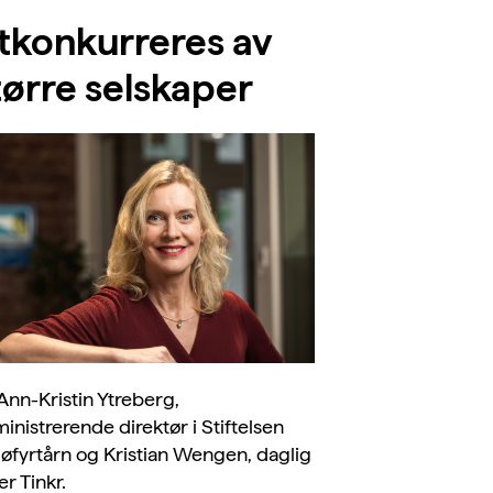
tkonkurreres av
tørre selskaper
Ann-Kristin Ytreberg,
inistrerende direktør i Stiftelsen
jøfyrtårn og Kristian Wengen, daglig
er Tinkr.