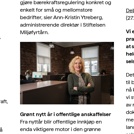
gjøre bærekraftsregulering konkret og
enkelt for små og mellomstore
Deb
bedrifter, sier Ann-Kristin Ytreberg,
(27
administrerende direktør i Stiftelsen
Vi 
Miljøfyrtårn.
,
pra
at 
hel
sel
Det
til
nå 
vi 
aft,
av 
dok
Grønt nytt år i offentlige anskaffelser
mel
Fra nyttår blir offentlige innkjøp en
lan
enda viktigere motor i den grønne
å