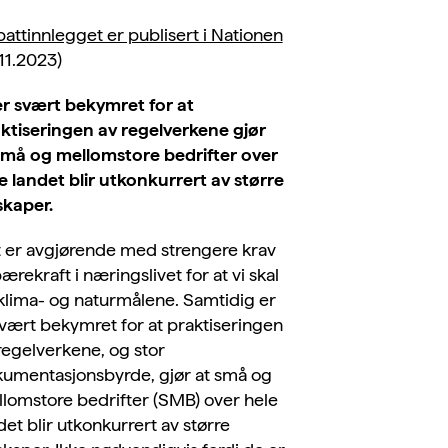
attinnlegget er publisert i Nationen
.11.2023)
er svært bekymret for at
ktiseringen av regelverkene gjør
små og mellomstore bedrifter over
e landet blir utkonkurrert av større
skaper.
 er avgjørende med strengere krav
 bærekraft i næringslivet for at vi skal
klima- og naturmålene. Samtidig er
svært bekymret for at praktiseringen
regelverkene, og stor
umentasjonsbyrde, gjør at små og
lomstore bedrifter (SMB) over hele
det blir utkonkurrert av større