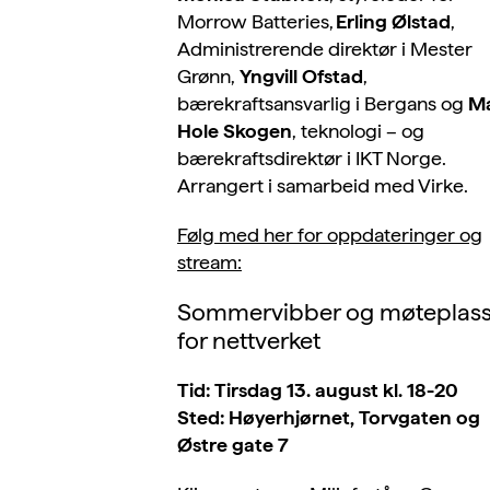
Morrow
Batteries
,
Erling Ølstad
,
Administrerende direktør
i
Mester
Grønn
,
Yngvill
Ofstad
,
bærekraftsansvarlig
i
Bergans
og
Ma
Hole Skogen
, teknologi – og
bærekraftsdirektør i IKT Norge.
Arrangert i samarbeid med Virke.
Følg med her for oppdateringer og
stream:
Sommervibber og møteplas
for nettverket
Tid: Tirsdag 13. august kl. 18-20
Sted: Høyerhjørnet, Torvgaten og
Østre gate 7