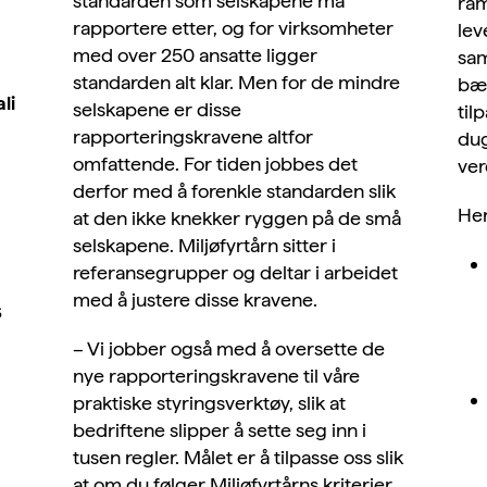
standarden som selskapene må
ram
rapportere etter, og for virksomheter
lev
med over 250 ansatte ligger
sam
standarden alt klar. Men for de mindre
bær
li
selskapene er disse
til
rapporteringskravene altfor
dug
omfattende. For tiden jobbes det
ver
derfor med å forenkle standarden slik
Her
at den ikke knekker ryggen på de små
selskapene. Miljøfyrtårn sitter i
referansegrupper og deltar i arbeidet
med å justere disse kravene.
s
– Vi jobber også med å oversette de
nye rapporteringskravene til våre
praktiske styringsverktøy, slik at
bedriftene slipper å sette seg inn i
tusen regler. Målet er å tilpasse oss slik
at om du følger Miljøfyrtårns kriterier