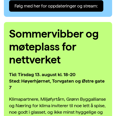
Følg med her for oppdateringer og stream:
Sommervibber og
møteplass for
nettverket
Tid: Tirsdag 13. august kl. 18-20
Sted: Høyerhjørnet, Torvgaten og Østre gate
7
Klimapartnere
, Miljøfyrtårn,
Grønn
Byggallianse
og Næring for klima
inviterer til
noe lett
å
spise
,
noe godt i glasset
, og ikke minst hyggelige og