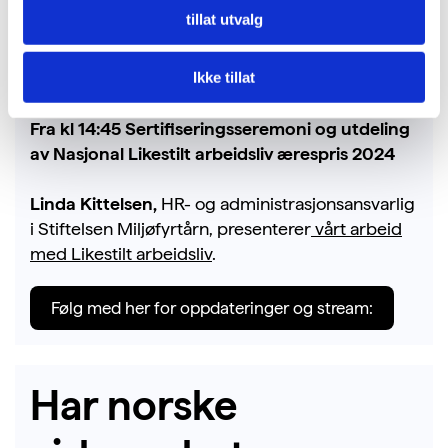
Innlegg fra
Helge Flø Kvamsås
, politisk rådgiver
tillat utvalg
for kultur- og likestillingsminister Lubna Jaffery
(Ap) om hvorfor regjeringen støtter nasjonal
Ikke tillat
utrullingen av Likestilt arbeidsliv.
Fra kl 14:45 Sertifiseringsseremoni og utdeling
av Nasjonal Likestilt arbeidsliv ærespris 2024
Linda Kittelsen,
HR- og administrasjonsansvarlig
i Stiftelsen Miljøfyrtårn, presenterer
vårt arbeid
med Likestilt arbeidsliv
.
Følg med her for oppdateringer og stream:
Har norske