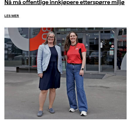
Nå må offentlige innkjøpere etterspørre miljø
LES MER