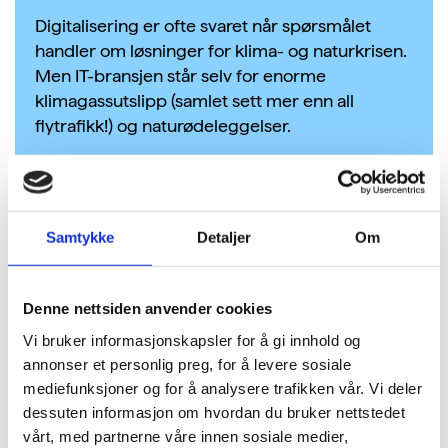
Digitalisering er ofte svaret når spørsmålet
handler om løsninger for klima- og naturkrisen.
Men IT-bransjen står selv for enorme
klimagassutslipp (samlet sett mer enn all
flytrafikk!) og naturødeleggelser.
Sammen med
UiA, GoForIT, Tietoevry Creat
og
Møller
Mobility
Group
inviterer
vi
til samtale
om hvordan IT-bransjen kan drive bærekraftig
Samtykke
Detaljer
Om
selv, og hvordan den kan bidra til å skape et
bærekraftig samfunn.
Statssekretær
Sigrun
Gjerløw Aasland
(AP) i Klima- og
Denne nettsiden anvender cookies
miljødepartementet svarer på hvordan
Vi bruker informasjonskapsler for å gi innhold og
regjeringen legger til rette for bærekraftig
annonser et personlig preg, for å levere sosiale
digitalisering.
mediefunksjoner og for å analysere trafikken vår. Vi deler
dessuten informasjon om hvordan du bruker nettstedet
Følg med her for oppdateringer og stream:
vårt, med partnerne våre innen sosiale medier,