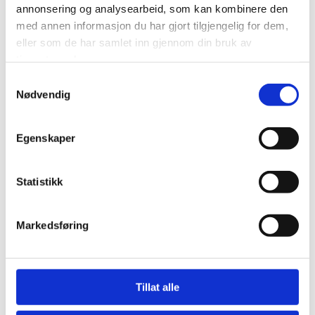
annonsering og analysearbeid, som kan kombinere den
med annen informasjon du har gjort tilgjengelig for dem,
eller som de har samlet inn gjennom din bruk av
Fra
tjenestene deres.
mangfoldsledelse til
Samtykkevalg
Nødvendig
inkluderende
Egenskaper
lederskap for et
Statistikk
likestilt arbeidsliv
Markedsføring
Arrangør:
Likestilt arbeidsliv, Agder
fylkeskommune
Tid: Onsdag 14. august kl.
14:00 – 15:30
Tillat alle
Sted:
Arendal gamle rådhus