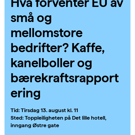
Hva forventer EU av
små og
mellomstore
bedrifter? Kaffe,
kanelboller og
bærekraftsrapport
ering
Tid: Tirsdag 13. august kl. 11
Sted:
Topplei
li
gheten
på Det lille hotell
,
inngang
Ø
stre
gate