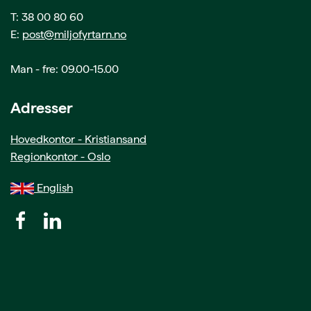
T: 38 00 80 60
E:
post@miljofyrtarn.no
Man - fre: 09.00-15.00
Adresser
Hovedkontor - Kristiansand
Regionkontor - Oslo
English