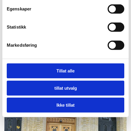
Egenskaper
Statistikk
Markedsføring
Tillat alle
Norway Cup satt bærekraftsarbeidet i system:
tillat utvalg
Kuttet 40 tonn CO₂ i bespisningen
LES MER
Ikke tillat