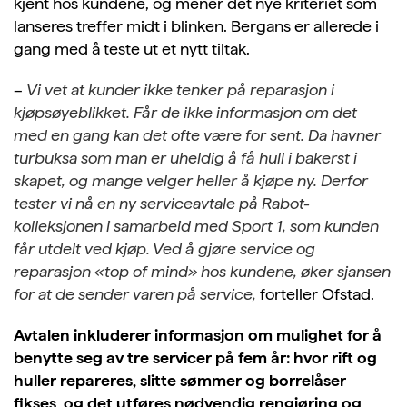
kjent hos kundene, og mener det nye kriteriet som
lanseres treffer midt i blinken. Bergans er allerede i
gang med å teste ut et nytt tiltak.
–
Vi vet at kunder ikke tenker på reparasjon i
kjøpsøyeblikket. Får de ikke informasjon om det
med en gang kan det ofte være for sent. Da havner
turbuksa som man er uheldig å få hull i bakerst i
skapet, og mange velger heller å kjøpe ny. Derfor
tester vi nå en ny serviceavtale på Rabot-
kolleksjonen i samarbeid med Sport 1, som kunden
får utdelt ved kjøp. Ved å gjøre service og
reparasjon «top of mind» hos kundene, øker sjansen
for at de sender varen på service,
forteller Ofstad.
Avtalen inkluderer informasjon om mulighet for å
benytte seg av tre servicer på fem år: hvor rift og
huller repareres, slitte sømmer og borrelåser
fikses, og det utføres nødvendig rengjøring og