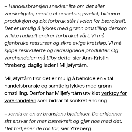
–
Handelsbransjen snakker lite om det aller
vanskeligste, nemlig at omsetningsvekst, billigere
produksjon og økt forbruk står i veien for bærekraft.
Det er umulig å lykkes med grønn omstilling dersom
vi ikke radikalt endrer forbruket vårt. Vi må
gjenbruke ressurser og sikre evige kretsløp. Vi må
kjøpe resirkulerte og redesignede produkter. Og
varehandelen må tilby dette
, sier Ann-Kristin
Ytreberg, daglig leder i Miljøfyrtårn.
Miljøfyrtårn tror det er mulig å beholde en vital
handelsbransje og samtidig lykkes med grønn
omstilling. Derfor har Miljøfyrtårn utviklet
verktøy for
varehandelen
som bidrar til konkret endring.
–
Jernia er en av bransjens bjellekuer. De erkjenner
sitt ansvar for mer bærekraft og gjør noe med det.
Det fortjener de ros for
, sier Ytreberg.