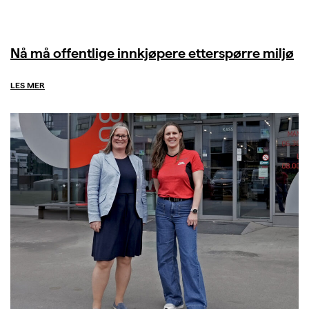
Nå må offentlige innkjøpere etterspørre miljø
LES MER