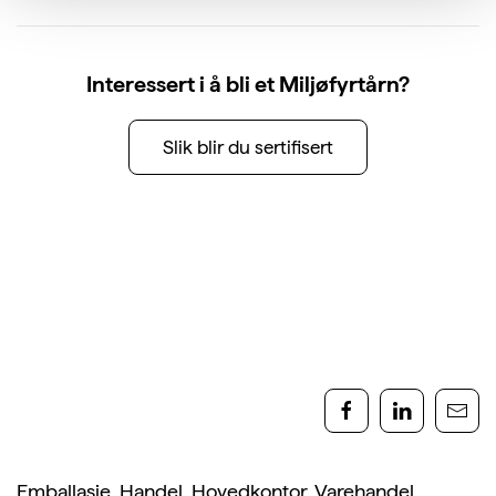
Interessert i å bli et Miljøfyrtårn?
Slik blir du sertifisert
Emballasje
,
Handel
,
Hovedkontor
,
Varehandel