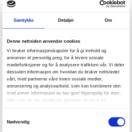
kastet. Det er helt vanvittig. Det vil vi ikke selge her
på Jernia
, forteller Karlsen.
Samtykke
Detaljer
Om
Jernia har også sett på hvilke produkter kunden
gjerne bruker sjeldent, men trenger iblant, som for
eksempel drill.
Denne nettsiden anvender cookies
Vi bruker informasjonskapsler for å gi innhold og
–
Jeg ønsker ikke å konkurrere med konkurrentene
annonser et personlig preg, for å levere sosiale
våre om å ha den dårligste og billigste drillen, for
mediefunksjoner og for å analysere trafikken vår. Vi deler
det er ikke det kundene har behov for. De har behov
dessuten informasjon om hvordan du bruker nettstedet
for et hull i veggen og vi bruker drill veldig sjeldent.
vårt, med partnerne våre innen sosiale medier,
Derfor leier vi ut driller
, avslutter Karlsen.
annonsering og analysearbeid, som kan kombinere den
med annen informasjon du har gjort tilgjengelig for dem,
eller som de har samlet inn gjennom din bruk av
tjenestene deres.
Åtte konkrete tiltak Jernia
Samtykkevalg
gjør:
Nødvendig