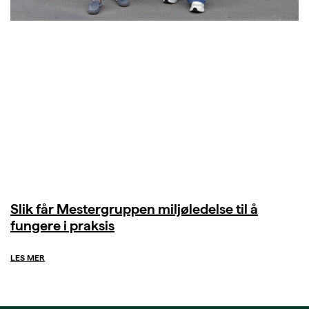
Slik får Mestergruppen miljøledelse til å
fungere i praksis
LES MER