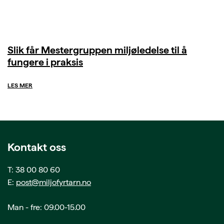
Slik får Mestergruppen miljøledelse til å
fungere i praksis
LES MER
Kontakt oss
T: 38 00 80 60
E:
post@miljofyrtarn.no
Man - fre: 09.00-15.00