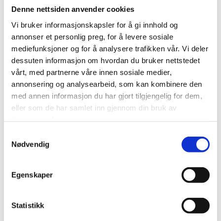
Les mer
Denne nettsiden anvender cookies
Vi bruker informasjonskapsler for å gi innhold og
annonser et personlig preg, for å levere sosiale
mediefunksjoner og for å analysere trafikken vår. Vi deler
dessuten informasjon om hvordan du bruker nettstedet
vårt, med partnerne våre innen sosiale medier,
annonsering og analysearbeid, som kan kombinere den
med annen informasjon du har gjort tilgjengelig for dem,
eller som de har samlet inn gjennom din bruk av
tjenestene deres.
Samtykkevalg
Nødvendig
Miljøfyrtårn og ISO14001 er sidestilt i EU og
Egenskaper
EØS
22. OKTOBER 2025
Statistikk