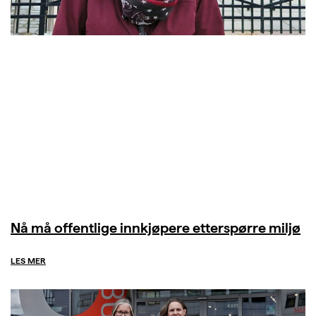
Nå må offentlige innkjøpere etterspørre miljø
LES MER