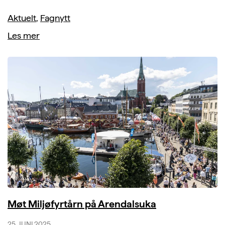
Aktuelt
,
Fagnytt
Les mer
Møt Miljøfyrtårn på Arendalsuka
25. JUNI 2025