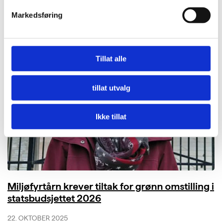
Aktuelt
,
Fagnytt
,
Tips og råd
Markedsføring
Les mer
Tillat alle
tillat utvalg
Ikke tillat
Miljøfyrtårn krever tiltak for grønn omstilling i
statsbudsjettet 2026
22. OKTOBER 2025