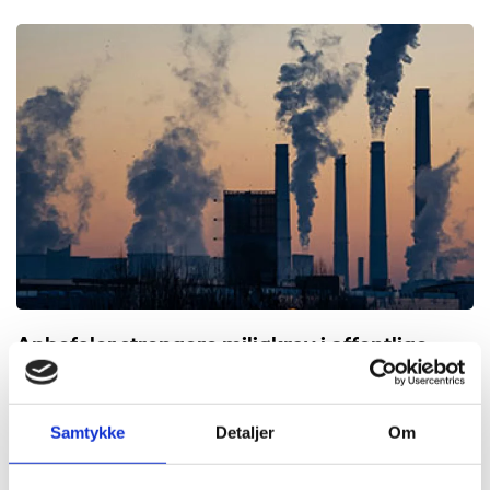
Anbefaler strengere miljøkrav i offentlige
anbud
24. NOVEMBER 2025
Samtykke
Detaljer
Om
Aktuelt
,
Fagnytt
,
Forside