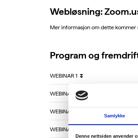
Webløsning: Zoom.u
Mer informasjon om dette kommer n
Program og fremdrif
WEBINAR 1 ⏬
WEBINAR 2 ⏬
WEBINAR 3 ⏬
Samtykke
WEBINAR 4 ⏬
Denne nettsiden anvender c