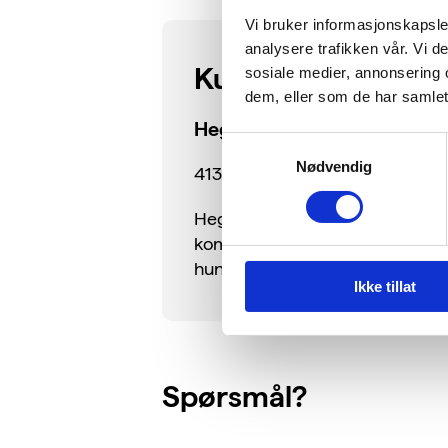
Vi bruker informasjonskapsler
analysere trafikken vår. Vi 
Kursholder
sosiale medier, annonsering 
dem, eller som de har samlet
Hege Sletnes
Samtykkevalg
Nødvendig
413 03 290 // hege(a)leanspire.
Hege Sletnes er utdannet Siv. in
kompetanse på kvalitetsledelse o
hun i eget selskap og holder kurs 
Ikke tillat
Spørsmål?