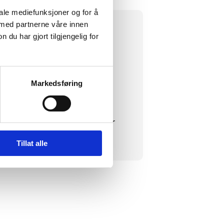
iale mediefunksjoner og for å
 med partnerne våre innen
u har gjort tilgjengelig for
Markedsføring
omheter. Hun har mye
om endringsleder. I dag jobber
årn.
Tillat alle