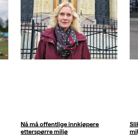
Nå må offentlige innkjøpere
Sl
etterspørre miljø
mil