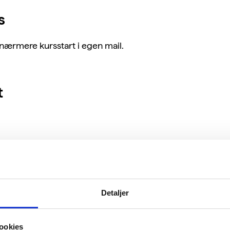
s
ærmere kursstart i egen mail.
t
Detaljer
ookies