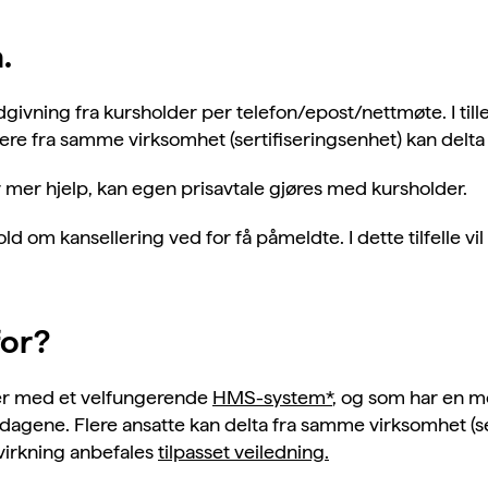
.
dgivning fra kursholder per telefon/epost/nettmøte. I t
ere fra samme virksomhet (sertifiseringsenhet) kan delt
mer hjelp, kan egen prisavtale gjøres med kursholder.
ld om kansellering ved for få påmeldte. I dette tilfelle v
for?
ter med et velfungerende
HMS-system*
, og som har en m
agene. Flere ansatte kan delta fra samme virksomhet (se
virkning anbefales
tilpasset veiledning.