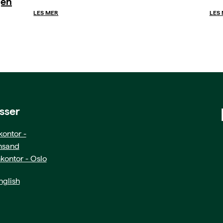
gen
LES MER
LES
sser
ontor -
ansand
kontor - Oslo
glish