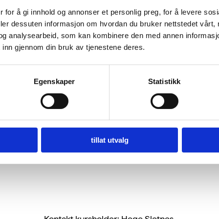
 for å gi innhold og annonser et personlig preg, for å levere sos
deler dessuten informasjon om hvordan du bruker nettstedet vårt,
og analysearbeid, som kan kombinere den med annen informasjon d
 inn gjennom din bruk av tjenestene deres.
Egenskaper
Statistikk
no
g. fra NTNU og har over 20 års erfaring fra større virks
g HMS (inkl. ytre miljø) i tillegg til mange års erfaring s
i bærekraft og Grønn Lean i tillegg til kurset Bli Miljøfyrt
tillat utvalg
Kontakt kursholder: Hege Sletnes.