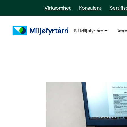
Virksomhet
Konsulent
Sertifis
Bli Miljøfyrtårn
Bære