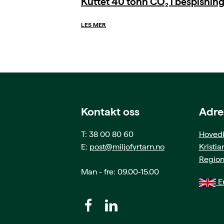
Kuttet 40 tonn CO₂ i bespisnin
LES MER
Kontakt oss
Adre
T: 38 00 80 60
Hovedk
E:
post@miljofyrtarn.no
Kristi
Region
Man - fre: 09.00-15.00
En