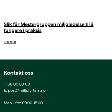
Slik får Mestergruppen miljøledelse til å
fungere i praksis
LES MER
Kontakt oss
T: 38 00 80 60
E:
post@miljofyrtarn.no
Man - fre: 09.00-15.00