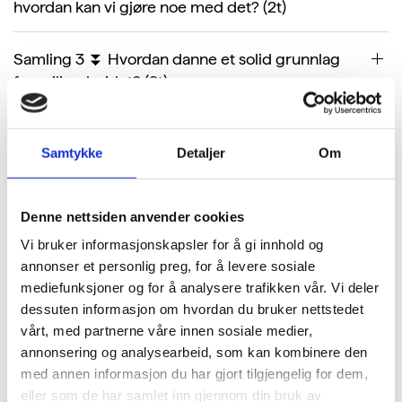
hvordan kan vi gjøre noe med det? (2t)
Samling 3 ⏬ Hvordan danne et solid grunnlag
for miljøarbeidet? (2t)
Samling 4 ⏬ Hvordan forberede seg best mulig
Samtykke
Detaljer
Om
til sertifiseringsmøtet og tiden etter
sertifisering? (2t)
Denne nettsiden anvender cookies
Vi bruker informasjonskapsler for å gi innhold og
annonser et personlig preg, for å levere sosiale
mediefunksjoner og for å analysere trafikken vår. Vi deler
dessuten informasjon om hvordan du bruker nettstedet
vårt, med partnerne våre innen sosiale medier,
annonsering og analysearbeid, som kan kombinere den
med annen informasjon du har gjort tilgjengelig for dem,
eller som de har samlet inn gjennom din bruk av