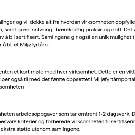
mlinger og vil dekke alt fra hvordan
virksomheten
oppfylle
, samt gi en innføring i
bærekraftig praksis og drift
. Det 
av
å bli sertifisert.
Samlingene gir også en unik mulighet ti
å bli et Miljøfyrtårn.
enten et kort møte med hver virksomhet. Dette er en vikt
per også til med det første oppsettet i Miljøfyrtårnporta
rksomheten
heten arbeidsoppgaver som tar omtrent 1-2 dagsverk. Di
esvare kriterier og forberede virksomheten til sertifiser
g ekstra støtte utenom samlingene.