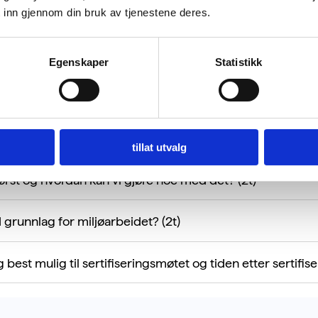
 inn gjennom din bruk av tjenestene deres.
t
Egenskaper
Statistikk
kursdag for å planlegge oppstartsmøte
.
 (2t)
tillat utvalg
ørst og hvordan kan vi gjøre noe med det? (2t)
grunnlag for miljøarbeidet? (2t)
st mulig til sertifiseringsmøtet og tiden etter sertifiser