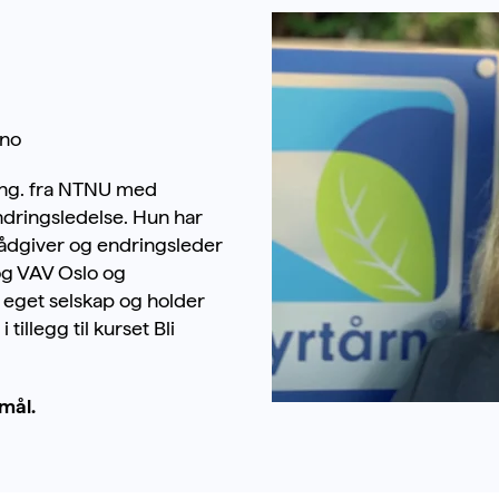
.no
 ing. fra NTNU med
ndringsledelse. Hun har
rådgiver og endringsleder
og VAV Oslo og
i eget selskap og holder
tillegg til kurset Bli
mål.