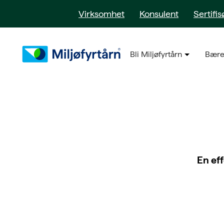
Virksomhet
Konsulent
Sertifis
Bli Miljøfyrtårn
Bære
E
n eff