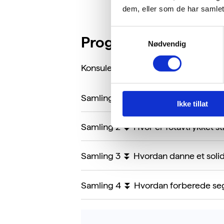
dem, eller som de har samlet
Samtykkevalg
Program og fremdrif
Nødvendig
Konsulenten tar kontakt
før første 
Samling 1 ⏬ Hva er utgangspunktet?
Ikke tillat
Samling 2 ⏬ Hvor er fotavtrykket st
Samling 3 ⏬ Hvordan danne et solid 
Samling 4 ⏬ Hvordan forberede seg be