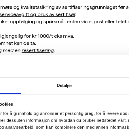
møte og kvalitetssikring av sertifiseringsgrunnlaget før se
serviceavgift og bruk av sertifisør
.
enkel oppfølging og spørsmål, enten via e-post eller tele
ilgjengelig for kr 1000/t eks mva.
omhet kan delta.
dig med en
resertifisering
.
 kurset kan avlyses ved for få påmeldte, da vil det avtale
Detaljer
for?
ookies
mheter med et velfungerende
HMS-system
. Virksomhetene
nger mellom kursdagene, men også etter at sertifisering
 for å gi innhold og annonser et personlig preg, for å levere sos
deler dessuten informasjon om hvordan du bruker nettstedet vårt,
t og betydelig miljøpåvirkning anbefales
tilpasset veile
og analysearbeid, som kan kombinere den med annen informasjon d