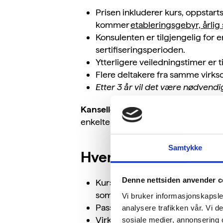
Prisen inkluderer kurs, oppstarts
kommer
etableringsgebyr, årlig 
Konsulenten er tilgjengelig for 
sertifiseringsperioden.
Ytterligere veiledningstimer er t
Flere deltakere fra samme virks
Etter 3 år vil det være nødven
Kansellering:
Vi tar forbehold om at
enkelte virksomhet.
Samtykke
Hvem passer kurset 
Denne nettsiden anvender c
Kurset passer for enkeltvirkso
som kan jobbe med miljøforbedri
Vi bruker informasjonskapsler
Passer for alle bransjer.
analysere trafikken vår. Vi 
Virksomheter med kompleks drif
sosiale medier, annonsering 