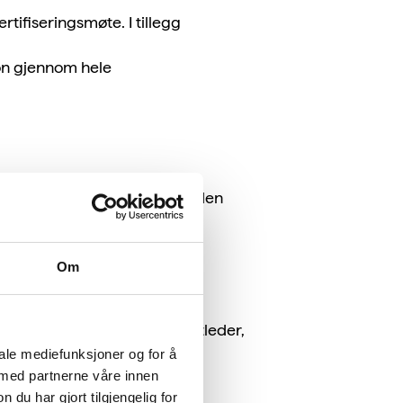
rtifiseringsmøte. I tillegg
fon gjennom hele
s individuell oppfølging med den
Om
 bør ha en motivert prosjektleder,
en er på plass.
iale mediefunksjoner og for å
 med partnerne våre innen
dning
.
u har gjort tilgjengelig for