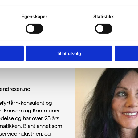
Egenskaper
Statistikk
tillat utvalg
-endresen.no
øfyrtårn-konsulent og
ter, Konsern og Kommuner.
edelse og har over 25 års
ematikken. Blant annet som
eserviceindustrien, og