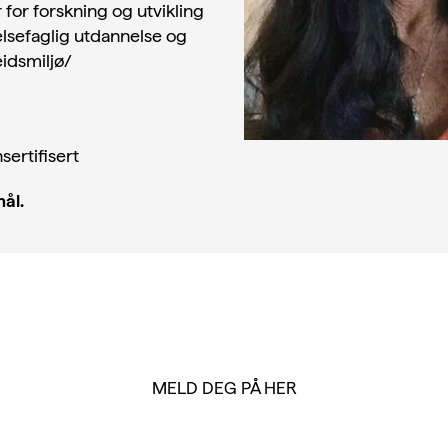
 for forskning og utvikling
elsefaglig utdannelse og
eidsmiljø/
sertifisert
ål.
MELD DEG PÅ HER