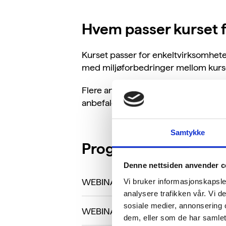
Hvem passer kurset 
Kurset passer for enkeltvirksomhe
med miljøforbedringer mellom kur
Flere ansatte kan delta fra samme v
anbefales
tilpasset veiledning.
Samtykke
Program og fremdrif
Denne nettsiden anvender c
WEBINAR 1 ⏬
Vi bruker informasjonskapsler
analysere trafikken vår. Vi 
sosiale medier, annonsering 
WEBINAR 2 ⏬
dem, eller som de har samlet