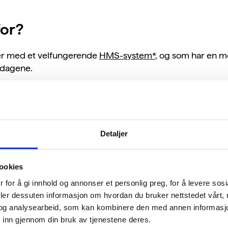
for?
ter med et velfungerende
HMS-system*
, og som har en m
sdagene.
irksomhet (sertifikat). Virksomheter med kompleks drift o
Detaljer
t
ookies
 for å gi innhold og annonser et personlig preg, for å levere sos
deler dessuten informasjon om hvordan du bruker nettstedet vårt,
og analysearbeid, som kan kombinere den med annen informasjon d
 inn gjennom din bruk av tjenestene deres.