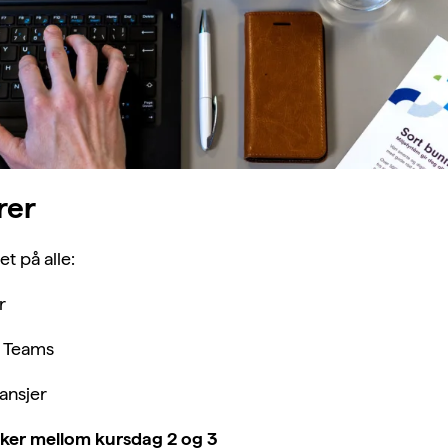
rer
t på alle:
r
v Teams
ansjer
ker mellom kursdag 2 og 3