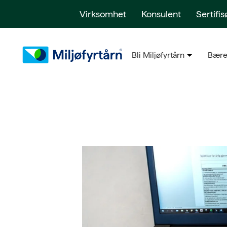
Virksomhet
Konsulent
Sertifis
Bli Miljøfyrtårn
Bære