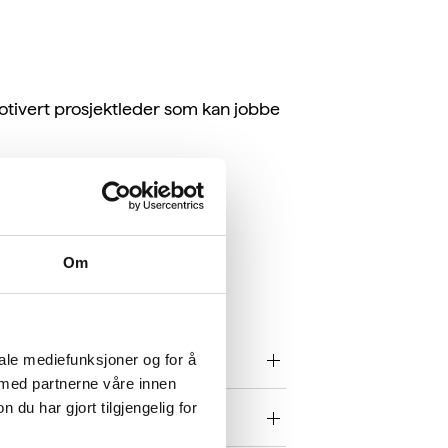
otivert prosjektleder som kan jobbe
g betydelig miljøpåvirkning
Om
iale mediefunksjoner og for å
 med partnerne våre innen
u har gjort tilgjengelig for