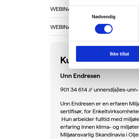
WEBINAR 3 ⏬
Samtykkevalg
Nødvendig
WEBINAR 4 ⏬
Ikke tillat
Kursholder
Unn Endresen
901 34 614 // unnend(a)ies-unn
Unn Endresen er en erfaren Milj
sertifisør, for Enkeltvirksomhe
Hun arbeider fulltid med miljøl
erfaring innen klima- og miljøt
Miljøansvarlig Skandinavia i Olj