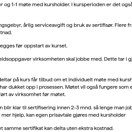
r og 1-1 møte med kursholder. I kursperioden er det også
ingsgebyr, årlig serviceavgift og bruk av sertifisør. Flere
stnad.
egges før oppstart av kurset.
eidsoppgaver virksomheten skal jobbe med. Dette tar i gj
tar på kurs får tilbud om et individuelt møte med kurshold
ar dukket opp i prosessen. Møtet vil også fungere som en 
ført av virksomhet før møtet.
n blir klar til sertifisering innen 2-3 mnd. så lenge man 
mer hjelp, kan egen prisavtale gjøres med kursholder
et samme sertifikat kan delta uten ekstra kostnad.