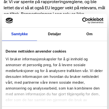
år. Vi var spente på rapproteringsreglene, og ble
lettet da vi så at også EU legger vekt på relevans, mål
og tiltak. Rapporteringen i seg selv er ikke
utelukkende et mål i seg selv, men et middel for
forbedring.
Samtykke
Detaljer
Om
– Når EUs SMB-standard for bærekraftsrapportering
er klar neste år, er det vår tydelige ambisjon at
miljøfyrtårnbedrifter skal unngå dobbeltarbeid. Vi vil
Denne nettsiden anvender cookies
bidra til forenkling og god miljø- og
Vi bruker informasjonskapsler for å gi innhold og
bærekraftsstyring i norsk næringsliv, avslutter
annonser et personlig preg, for å levere sosiale
Ytreberg.
mediefunksjoner og for å analysere trafikken vår. Vi deler
dessuten informasjon om hvordan du bruker nettstedet
vårt, med partnerne våre innen sosiale medier,
Les m
er om regelverk
for
bærekraftsrapportering
annonsering og analysearbeid, som kan kombinere den
her
, inkludert hvordan regnskapsloven nå definerer
med annen informasjon du har gjort tilgjengelig for dem,
mikroforetak, små, mellomstore og store bedrifter.
eller som de har samlet inn gjennom din bruk av
tjenestene deres.
Se opptak av seminar om EUs forventninger til små