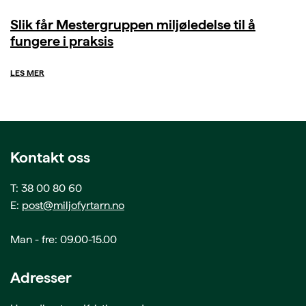
Slik får Mestergruppen miljøledelse til å
fungere i praksis
LES MER
Kontakt oss
T: 38 00 80 60
E:
post@miljofyrtarn.no
Man - fre: 09.00-15.00
Adresser