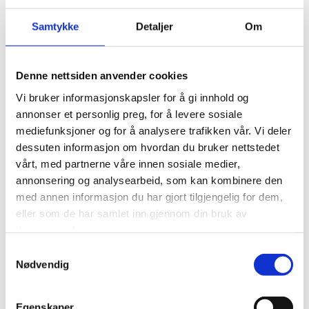
Samtykke
Detaljer
Om
Denne nettsiden anvender cookies
Vi bruker informasjonskapsler for å gi innhold og
annonser et personlig preg, for å levere sosiale
mediefunksjoner og for å analysere trafikken vår. Vi deler
Norway Cup satt bærekraftsarbeidet i system:
dessuten informasjon om hvordan du bruker nettstedet
Kuttet 40 tonn CO₂ i bespisningen
vårt, med partnerne våre innen sosiale medier,
annonsering og analysearbeid, som kan kombinere den
med annen informasjon du har gjort tilgjengelig for dem,
LES MER
eller som de har samlet inn gjennom din bruk av
tjenestene deres.
Samtykkevalg
Nødvendig
Egenskaper