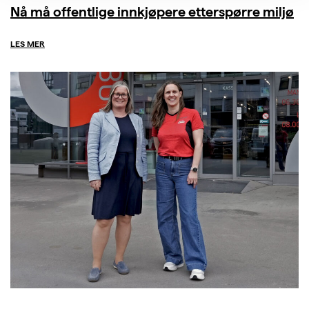
Nå må offentlige innkjøpere etterspørre miljø
LES MER