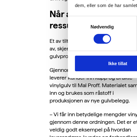
dem, eller som de har samlet
Når avfall blir en
Samtykkevalg
ressurs
Nødvendig
Et av tiltakene
Mal Proff
er mest stol
av, skjer i samarbeid med
gulvprodusenten Tarkett.
Ikke tillat
Gjennom
Tarketts ReStart-program
leverer kunder inn kapp og brukte
vinylgulv til Mal Proff. Materialet sa
inn og brukes som råstoff i
produksjonen av nye gulvbelegg.
– Vi får inn betydelige mengder viny
gjennom denne ordningen. Det er e
veldig godt eksempel på hvordan