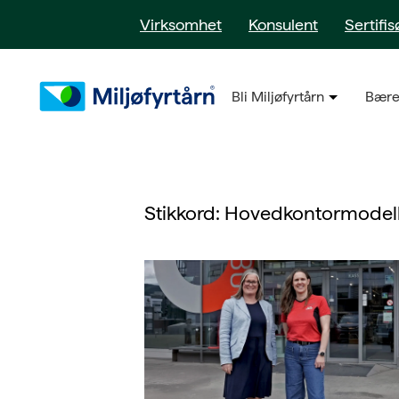
Virksomhet
Konsulent
Sertifis
Bli Miljøfyrtårn
Bære
Stikkord:
Hovedkontormodel