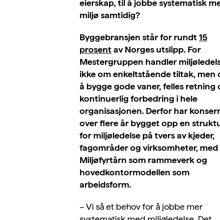
eierskap, til å jobbe systematisk m
miljø samtidig?
Byggebransjen står for rundt
15
prosent
av Norges utslipp. For
Mestergruppen handler miljøledel
ikke om enkeltstående tiltak, men
å bygge gode vaner, felles retning
kontinuerlig forbedring i hele
organisasjonen. Derfor har konser
over flere år bygget opp en strukt
for miljøledelse på tvers av kjeder,
fagområder og virksomheter, med
Miljøfyrtårn som rammeverk og
hovedkontormodellen som
arbeidsform.
– Vi så et behov for å jobbe mer
systematisk med miljøledelse. Det