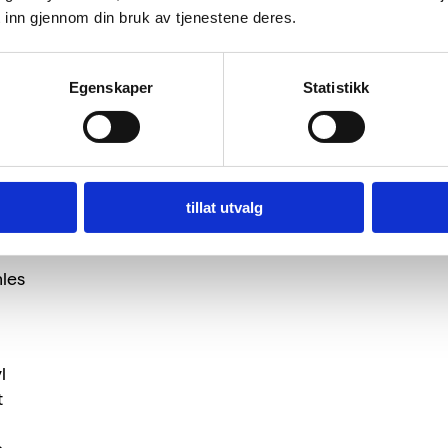
 inn gjennom din bruk av tjenestene deres.
Egenskaper
Statistikk
t
tillat utvalg
mles
l
t