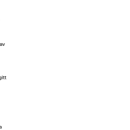
n
 av
itt
a