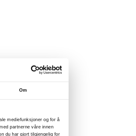
Om
iale mediefunksjoner og for å
 med partnerne våre innen
u har gjort tilgjengelig for