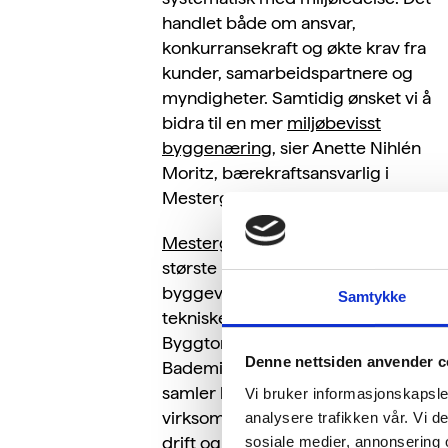
handlet både om ansvar,
konkurransekraft og økte krav fra
kunder, samarbeidspartnere og
myndigheter. Samtidig ønsket vi å
bidra til en mer
miljøbevisst
byggenæring
, sier Anette Nihlén
Moritz, bærekraftsansvarlig i
Mestergruppen.
Mestergruppen
er et av Skandinavi
største konsern innen
byggevarehandel, boligbygging og
Samtykke
tekniske fag. Gjennom kjeder som
Byggtorget, XL-BYGG, Mesterhus,
Denne nettsiden anvender c
Bademiljø, Fargerike og Mal Proff
samler konsernet flere hundre
Vi bruker informasjonskapsler
virksomheter med stor variasjon i b
analysere trafikken vår. Vi 
drift og eierskap.
sosiale medier, annonsering 