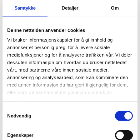
Ved nyttår 2024 gikk startskuddet for omfattende
Samtykke
Detaljer
Om
bærekraftsrapportering for de aller største
selskapene. EUs direktiv for bærekraftsrapportering
Denne nettsiden anvender cookies
setter rammene, og den rådgivende
ekspertgruppen EFRAG (European Financial
Vi bruker informasjonskapsler for å gi innhold og
Reporting Advisory Group) utarbeider selve
annonser et personlig preg, for å levere sosiale
standarden for rapportering på bærekraft.
mediefunksjoner og for å analysere trafikken vår. Vi deler
dessuten informasjon om hvordan du bruker nettstedet
vårt, med partnerne våre innen sosiale medier,
Hensyn til SMBer veier tungt
annonsering og analysearbeid, som kan kombinere den
med annen informasjon du har gjort tilgjengelig for dem,
I likhet med i Norge, er SMBer den klart største
eller som de har samlet inn gjennom din bruk av
selskapskategorien i EU. Derfor omtales SMBer ofte
tjenestene deres.
som ryggraden i europeisk næringsliv. EU er derfor
Samtykkevalg
svært opptatt av å legge til rette for de mindre
Nødvendig
bedriftene, noe som innebærer unntak fra en rekke
regelverk. Bedrifter som ikke er på børs og som har
Egenskaper
færre enn 250 ansatte – og under definerte grenser