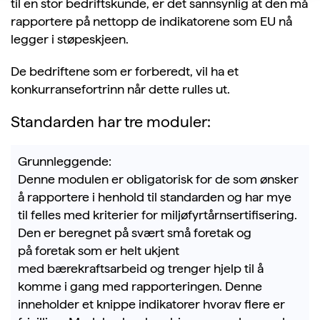
til en stor bedriftskunde, er det sannsynlig at den må
rapportere på nettopp de indikatorene som EU nå
legger i støpeskjeen.
De bedriftene som er forberedt, vil ha et
konkurransefortrinn når dette rulles ut.
Standarden har tre moduler:
Grunnleggende:
Denne modulen er obligatorisk for de som ønsker
å rapportere i henhold til standarden
og har mye
til felles med
kriterier for miljøfyrtårnsertifisering
.
Den er beregnet på svært små foretak og
på
foretak som
er helt ukjent
med
bærekraftsarbei
d
og trenger
hjelp til
å
komme
i gang
med rapporteringen.
Denne
inneholder et knippe indikatorer hvorav flere er