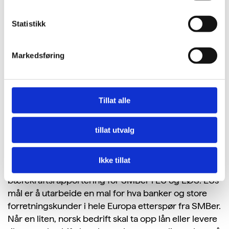
for omsetning og balansesum – er derfor unntatt
kravet om rapportering på bærekraft.
Statistikk
Etter hvert vil store selskaper, banker og
Markedsføring
forsikringsselskap likevel måtte etterspørre
informasjon om bærekraft fra mindre leverandører
og bedriftskunder. EU utvikler derfor forenklede
rapporteringsstandarder tilpasset SMBers
Tillat alle
kapasitet.
tillat utvalg
Den førende standarden
Ikke tillat
Dette kan bli den førende standarden for
bærekraftsrapportering for SMBer i EU og EØS. EUs
mål er å utarbeide en mal for hva banker og store
forretningskunder i hele Europa etterspør fra SMBer.
Når en liten, norsk bedrift skal ta opp lån eller levere