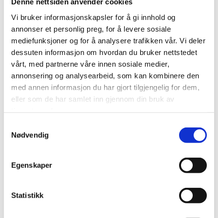
Norway Cup satt bærekraftsarbeidet i system:
Denne nettsiden anvender cookies
Kuttet 40 tonn CO₂ i bespisningen
Vi bruker informasjonskapsler for å gi innhold og
annonser et personlig preg, for å levere sosiale
LES MER
mediefunksjoner og for å analysere trafikken vår. Vi deler
dessuten informasjon om hvordan du bruker nettstedet
vårt, med partnerne våre innen sosiale medier,
annonsering og analysearbeid, som kan kombinere den
med annen informasjon du har gjort tilgjengelig for dem,
eller som de har samlet inn gjennom din bruk av
tjenestene deres.
Samtykkevalg
Nødvendig
Egenskaper
Statistikk