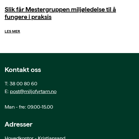
Slik får Mestergruppen miljøledelse til å
fungere i praksis
LES MER
Kontakt oss
T: 38 00 80 60
E:
post@miljofyrtarn.no
Man - fre: 09.00-15.00
Adresser
Hovedkontor - Kristiansand