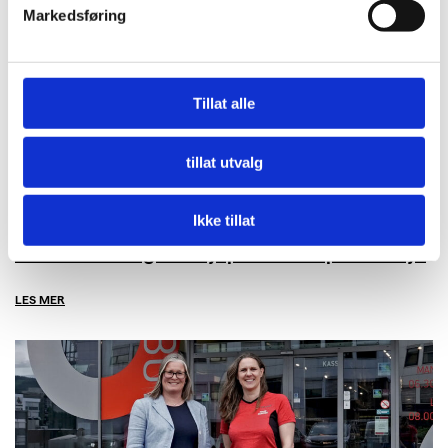
Markedsføring
Tillat alle
tillat utvalg
Ikke tillat
Nå må offentlige innkjøpere etterspørre miljø
LES MER