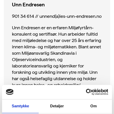
Unn Endresen
901 34 614 // unnend(a)ies-unn-endresen.no
Unn Endresen er en erfaren Miljøfyrtårn-
konsulent og sertifisør. Hun arbeider fulltid
med miljøledelse og har over 25 års erfaring
innen klima- og miljøtematikken. Blant annet
som Miljøansvarlig Skandinavia i
Oljeserviceindustrien, og
laboratorieansvarlig og kjemiker for
forskning og utvikling innen ytre miljø. Unn
har også helsefaglig utdannelse og holder
kurs innen helse- og arbeidsmiljø/
førstehjelp/HjertePulsTrening
Samtykke
Detaljer
Om