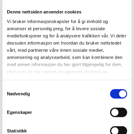
Spørsmål?
Denne nettsiden anvender cookies
Kontakt kursholder: Unn Endresen.
Vi bruker informasjonskapsler for å gi innhold og
annonser et personlig preg, for å levere sosiale
mediefunksjoner og for å analysere trafikken vår. Vi deler
MELD DEG PÅ HER
dessuten informasjon om hvordan du bruker nettstedet
vårt, med partnerne våre innen sosiale medier,
annonsering og analysearbeid, som kan kombinere den
med annen informasjon du har gjort tilgjengelig for dem,
eller som de har samlet inn gjennom din bruk av
tjenestene deres.
Samtykkevalg
Nødvendig
Egenskaper
Relaterte saker
Statistikk