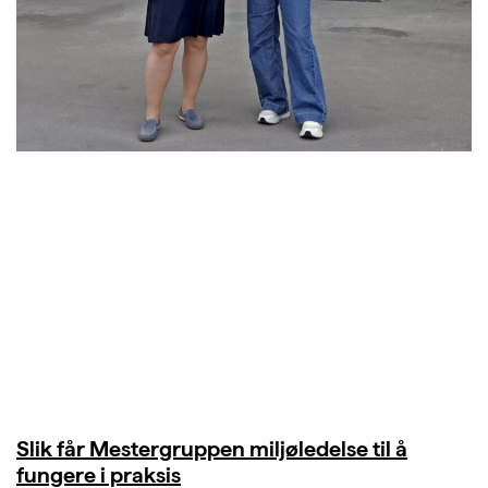
Slik får Mestergruppen miljøledelse til å
fungere i praksis