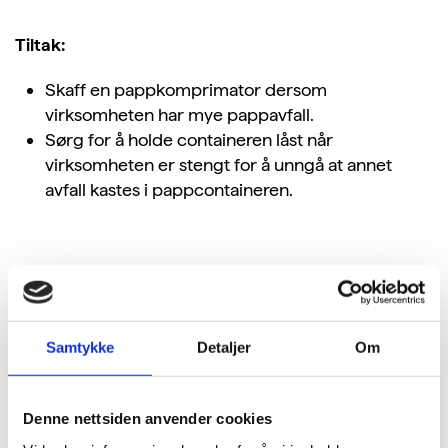
Tiltak:
Skaff en pappkomprimator dersom
virksomheten har mye pappavfall.
Sørg for å holde containeren låst når
virksomheten er stengt for å unngå at annet
avfall kastes i pappcontaineren.
Fakta/informasjon
En komprimator til avfall reduserer behovet for
Samtykke
Detaljer
Om
avfallstransport, så det vil lønne seg for virksomheter
som genererer store mengder avfall.
Denne nettsiden anvender cookies