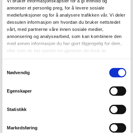
Vi bruker informasjonskapsler for å gi innhold og
2. juli 2019
annonser et personlig preg, for å levere sosiale
mediefunksjoner og for å analysere trafikken vår. Vi deler
Tilbakemelding på avfallsprosent
dessuten informasjon om hvordan du bruker nettstedet
vårt, med partnerne våre innen sosiale medier,
annonsering og analysearbeid, som kan kombinere den
Tiltak:
med annen informasjon du har gjort tilgjengelig for dem,
eller som de har samlet inn gjennom din bruk av
Ha et innarbeidet system for kildesortering på
tjenestene deres.
byggeplassen, og gi tømrerne tilbakemelding på
Samtykkevalg
kildesorteringsprosenten etter endt oppdrag.
Nødvendig
Vurder konkurranser eller premier for å motivere
til økt kildesorteringsgrad.
Egenskaper
Statistikk
Fakta/informasjon:
Det er viktig at miljøarbeidet forankres i alle deler av
Markedsføring