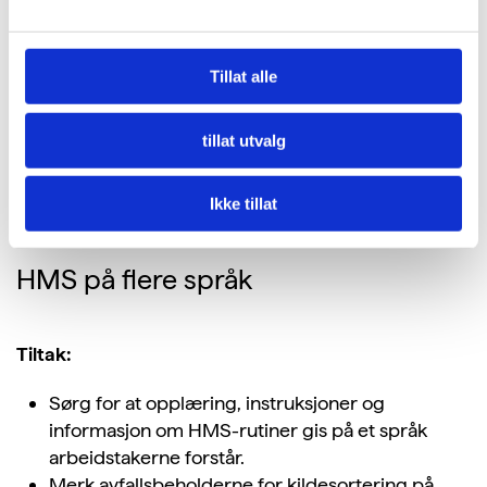
virksomheten, og at alle ansatte på byggeprosjekter
informeres og involveres. Tilbakemeldinger på
kildesorteringsprosent kan være motiverende for
Tillat alle
medarbeiderne og bidra til at de ønsker å forbedre
seg til neste gang.
tillat utvalg
Ikke tillat
2. juli 2019
HMS på flere språk
Tiltak:
Sørg for at opplæring, instruksjoner og
informasjon om HMS-rutiner gis på et språk
arbeidstakerne forstår.
Merk avfallsbeholderne for kildesortering på