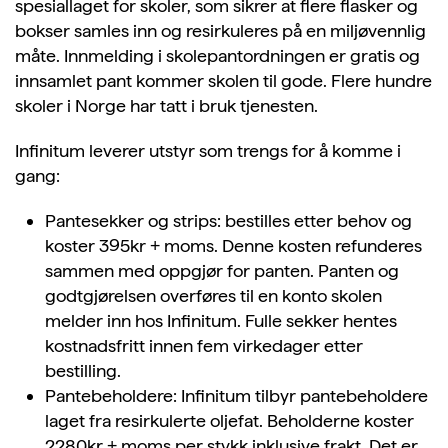
spesiallaget for skoler, som sikrer at flere flasker og
bokser samles inn og resirkuleres på en miljøvennlig
måte. Innmelding i skolepantordningen er gratis og
innsamlet pant kommer skolen til gode. Flere hundre
skoler i Norge har tatt i bruk tjenesten.
Infinitum leverer utstyr som trengs for å komme i
gang:
Pantesekker og strips: bestilles etter behov og
koster 395kr + moms. Denne kosten refunderes
sammen med oppgjør for panten. Panten og
godtgjørelsen overføres til en konto skolen
melder inn hos Infinitum. Fulle sekker hentes
kostnadsfritt innen fem virkedager etter
bestilling.
Pantebeholdere: Infinitum tilbyr pantebeholdere
laget fra resirkulerte oljefat. Beholderne koster
2280kr + moms per stykk inklusive frakt. Det er