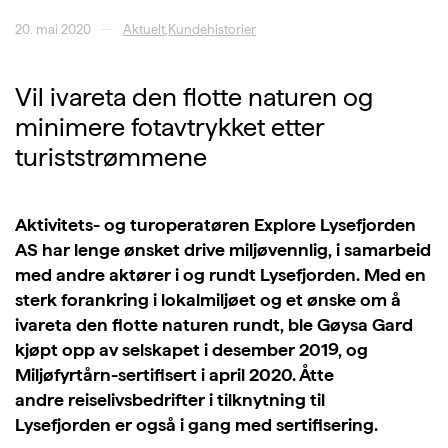
20. mai 2020
Aktuelt
,
Kundehistorier
Vil ivareta den flotte naturen og
minimere fotavtrykket etter
turiststrømmene
Aktivitets- og turoperatøren
Explore
Lysefjorden
AS har lenge ønsket drive miljøvennlig, i samarbeid
med andre aktører i og rundt Lysefjorden. Med en
sterk forankring i lokalmiljøet og et ønske om å
ivareta den flotte naturen rundt, ble
Gøysa
Gard
kjøpt opp av selskapet i desember 2019, og
Miljøfyrtårn-sertifisert i april 2020.
Åtte
andre
reiselivs
bedrifter
i tilknytning til
Lysefjorden
er
også
i gang med
sertifisering
.