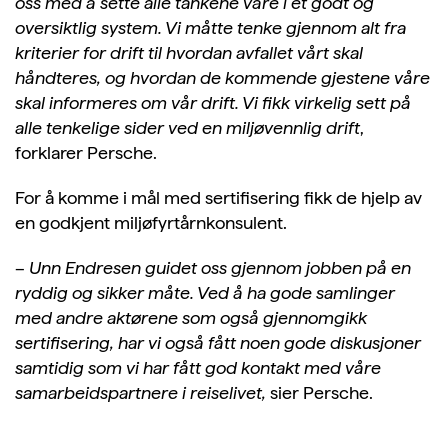
oss med å sette alle tankene våre i et godt og
oversiktlig system. Vi måtte tenke gjennom alt fra
kriterier for drift til hvordan avfallet vårt skal
håndteres, og hvordan de kommende gjestene våre
skal informeres om vår drift. Vi fikk virkelig sett på
alle tenkelige sider ved en miljøvennlig drift
,
forklarer
Persche
.
For å komme i mål med sertifisering fikk de hjelp av
en godkjent miljøfyrtårnkonsulent.
–
Unn Endresen guidet oss gjennom jobben på en
ryddig og sikker måte. Ved å ha gode samlinger
med andre aktørene som også gjennomgikk
sertifisering, har vi også fått noen gode diskusjoner
samtidig som vi har fått god kontakt med våre
samarbeidspartnere i reiselivet,
sier
Persche
.