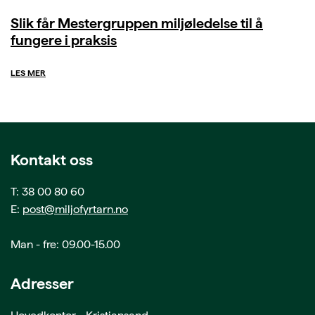
Slik får Mestergruppen miljøledelse til å
fungere i praksis
LES MER
Kontakt oss
T: 38 00 80 60
E:
post@miljofyrtarn.no
Man - fre: 09.00-15.00
Adresser