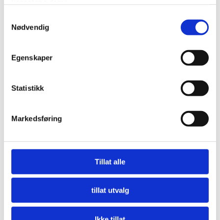
tjenestene deres.
Samtykkevalg
Nødvendig
Egenskaper
Statistikk
Markedsføring
Nå må offentlige innkjøpere etterspørre miljø
LES MER
Tillat alle
tillat utvalg
Ikke tillat