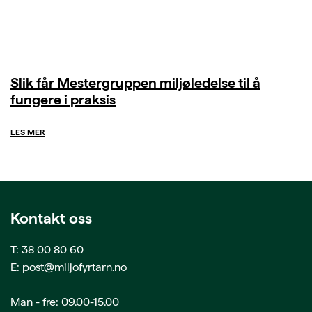
Slik får Mestergruppen miljøledelse til å
fungere i praksis
LES MER
Kontakt oss
T: 38 00 80 60
E:
post@miljofyrtarn.no
Man - fre: 09.00-15.00