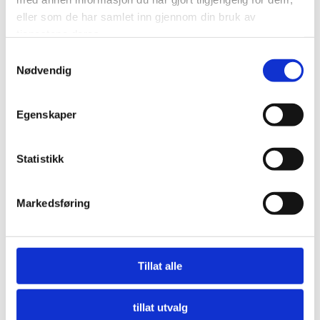
eller som de har samlet inn gjennom din bruk av
tjenestene deres.
Samtykkevalg
Nødvendig
Egenskaper
Statistikk
Markedsføring
Nå må offentlige innkjøpere etterspørre miljø
Tillat alle
LES MER
tillat utvalg