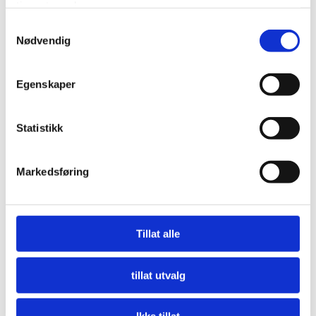
tjenestene deres.
Samtykkevalg
Nødvendig
Egenskaper
Statistikk
Markedsføring
Nå må offentlige innkjøpere etterspørre miljø
LES MER
Tillat alle
tillat utvalg