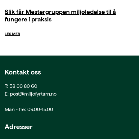
Slik får Mestergruppen miljøledelse til å
fungere i praksis
LES MER
Kontakt oss
T: 38 00 80 60
E:
post@miljofyrtarn.no
Man - fre: 09.00-15.00
Adresser