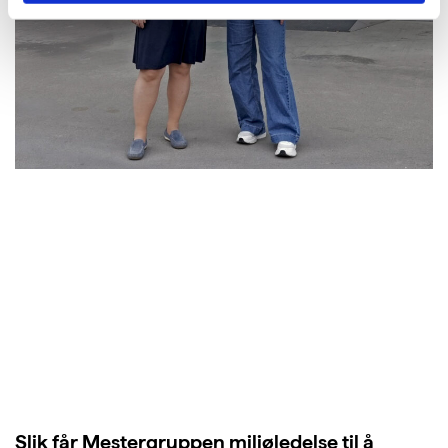
Slik får Mestergruppen miljøledelse til å