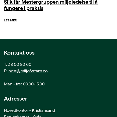
Slik får Mestergruppen miljøledelse til å
fungere i praksis
LES MER
Kontakt oss
T: 38 00 80 60
E:
post@miljofyrtarn.no
Man - fre: 09.00-15.00
Adresser
Hovedkontor - Kristiansand
Regionkontor - Oslo