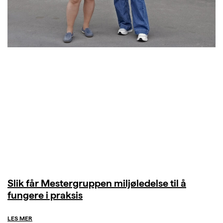
Slik får Mestergruppen miljøledelse til å
fungere i praksis
LES MER