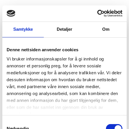
Les mer
Samtykke
Detaljer
Om
Relaterte saker
Denne nettsiden anvender cookies
Vi bruker informasjonskapsler for å gi innhold og
annonser et personlig preg, for å levere sosiale
mediefunksjoner og for å analysere trafikken vår. Vi deler
dessuten informasjon om hvordan du bruker nettstedet
vårt, med partnerne våre innen sosiale medier,
annonsering og analysearbeid, som kan kombinere den
med annen informasjon du har gjort tilgjengelig for dem,
eller som de har samlet inn gjennom din bruk av
tjenestene deres.
Samtykkevalg
Nødvendig