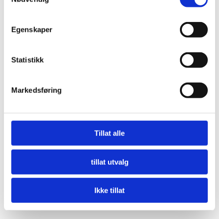
Egenskaper
Statistikk
Markedsføring
Tillat alle
tillat utvalg
Norway Cup satt bærekraftsarbeidet i system:
Kuttet 40 tonn CO₂ i bespisningen
Ikke tillat
LES MER