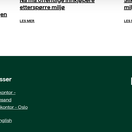
etterspørre miljø
mil
gen
LES MER
LES
sser
ontor -
ansand
kontor - Oslo
glish