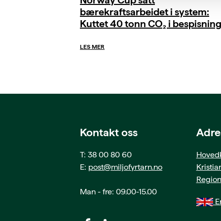
bærekraftsarbeidet i system:
Kuttet 40 tonn CO₂ i bespisnin
LES MER
Kontakt oss
Adre
T: 38 00 80 60
Hovedk
E:
post@miljofyrtarn.no
Kristi
Region
Man - fre: 09.00-15.00
En