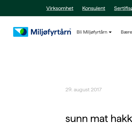
Virksomhet
Konsulent
Sertifis
Bli Miljøfyrtårn
Bære
29. august 2017
sunn mat hak