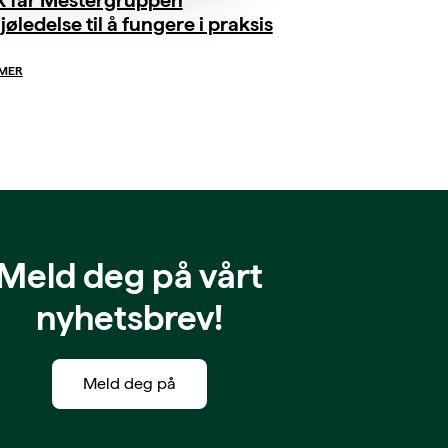
jøledelse til å fungere i praksis
 MER
Meld deg på vårt
nyhetsbrev!
Meld deg på