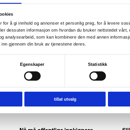
ookies
 for å gi innhold og annonser et personlig preg, for å levere sos
deler dessuten informasjon om hvordan du bruker nettstedet vårt,
og analysearbeid, som kan kombinere den med annen informasjon d
 inn gjennom din bruk av tjenestene deres.
Egenskaper
Statistikk
tillat utvalg
Nå må offentlige innkjøpere
Sl