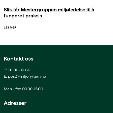
Slik får Mestergruppen miljøledelse til å
fungere i praksis
LES MER
Kontakt oss
T: 38 00 80 60
E:
post@miljofyrtarn.no
Man - fre: 09.00-15.00
Adresser