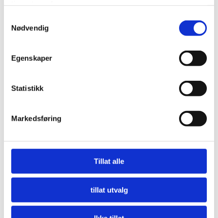
tjenestene deres.
Samtykkevalg
Nødvendig
Egenskaper
Statistikk
Markedsføring
Nå må offentlige innkjøpere etterspørre miljø
LES MER
Tillat alle
tillat utvalg