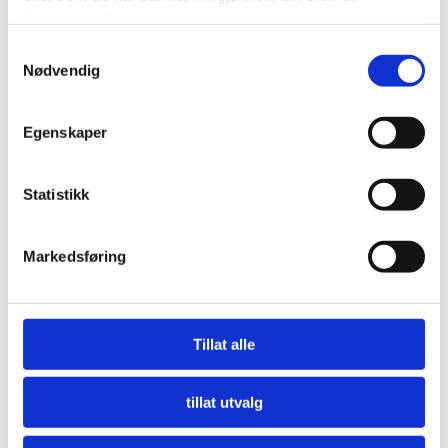
tjenestene deres.
Samtykkevalg
Nødvendig
Egenskaper
Statistikk
Markedsføring
Nå må offentlige innkjøpere etterspørre miljø
LES MER
Tillat alle
tillat utvalg