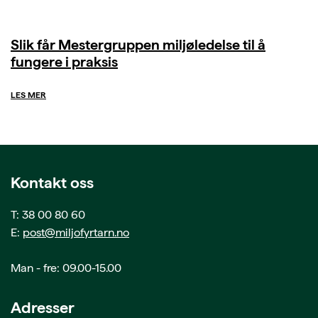
Slik får Mestergruppen miljøledelse til å
fungere i praksis
LES MER
Kontakt oss
T: 38 00 80 60
E:
post@miljofyrtarn.no
Man - fre: 09.00-15.00
Adresser