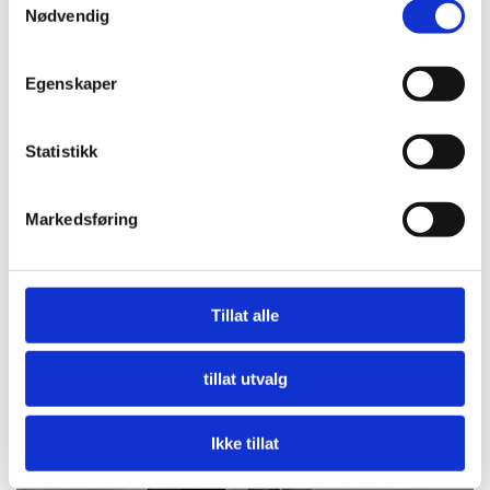
Nødvendig
Egenskaper
Statistikk
Nå må offentlige innkjøpere etterspørre miljø
Markedsføring
LES MER
Tillat alle
tillat utvalg
Ikke tillat