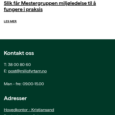
Slik får Mestergruppen miljøledelse til å
fungere i praksis
LES MER
Kontakt oss
T: 38 00 80 60
E:
post@miljofyrtarn.no
Man - fre: 09.00-15.00
Adresser
Hovedkontor - Kristiansand