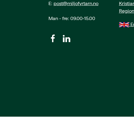
E:
post@miljofyrtarn.no
Kristi
Region
Man - fre: 09.00-15.00
En