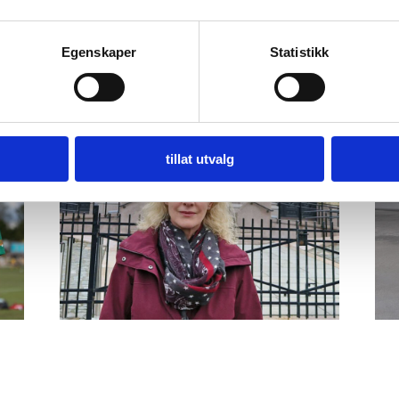
Egenskaper
Statistikk
tillat utvalg