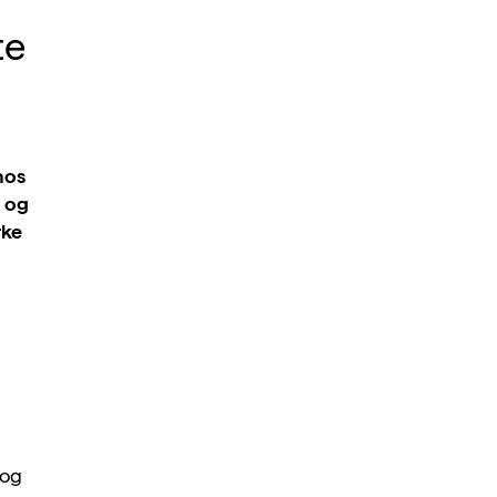
te
hos
å og
rke
 og