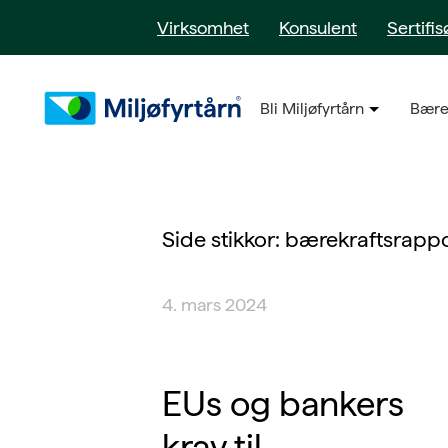
Virksomhet
Konsulent
Sertifis
Bli Miljøfyrtårn
Bære
Side stikkor:
bærekraftsrappo
4. mars 2024
EUs og bankers
krav til