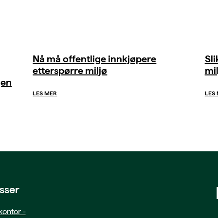
Nå må offentlige innkjøpere
Sl
etterspørre miljø
mil
gen
LES MER
LES
sser
ontor -