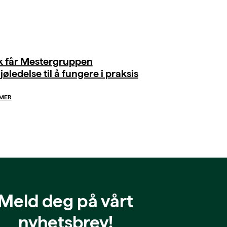
ik får Mestergruppen
jøledelse til å fungere i praksis
 MER
Meld deg på vårt
nyhetsbrev!