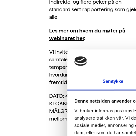
indirekte, og flere peker på en
standardisert rapportering som gje
alle.
Les mer om hvem du møter på
webinaret her
.
Vi inviterer til et åpent webinar og
samtale om bærekraftsrapporting –
temperaturmåler og eksempler på
hvordan virksomheter rigger seg fo
Samtykke
fremtidige krav.
DATO: 4. april 2024
Denne nettsiden anvender c
KLOKKESLETT: 11:00 – 12:00
MÅLGRUPPE: Ledere i små- og
Vi bruker informasjonskapsler
analysere trafikken vår. Vi 
mellomstore bedrifter
sosiale medier, annonsering 
dem, eller som de har samlet