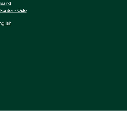
ansand
kontor - Oslo
glish