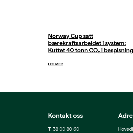
Norway Cup satt
bærekraftsarbeidet i system:
Kuttet 40 tonn CO₂ i bespisnin
LES MER
Kontakt oss
Adre
T: 38 00 80 60
Hovedk