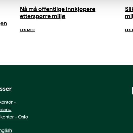
Nå må offentlige innkjøpere
Sl
etterspørre miljø
mil
gen
LES MER
LES
sser
ontor -
ansand
kontor - Oslo
glish