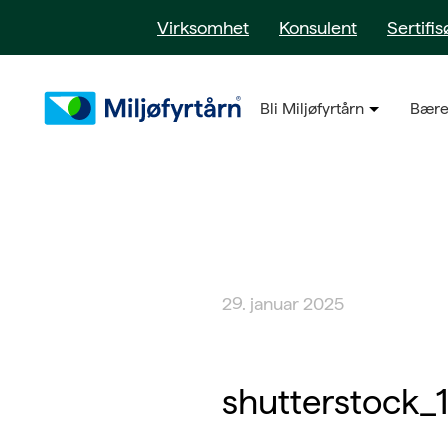
Virksomhet
Konsulent
Sertifis
Bli Miljøfyrtårn
Bære
29. januar 2025
shutterstock_