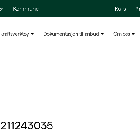
ør
Kommune
Kurs
P
kraftsverktøy
Dokumentasjon til anbud
Om oss
1211243035