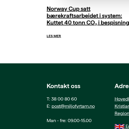
Norway Cup satt
bærekraftsarbeidet i system:
Kuttet 40 tonn CO₂ i bespisnin
LES MER
Kontakt oss
Adre
T: 38 00 80 60
Hovedk
E:
post@miljofyrtarn.no
Kristi
Region
Man - fre: 09.00-15.00
En