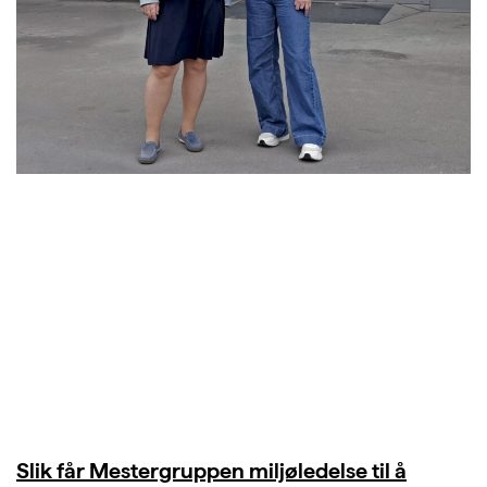
Slik får Mestergruppen miljøledelse til å