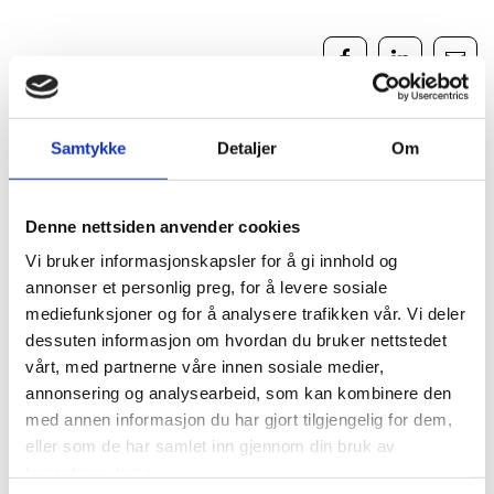
Bank og finans
Samtykke
Detaljer
Om
Denne nettsiden anvender cookies
Relaterte saker
Vi bruker informasjonskapsler for å gi innhold og
annonser et personlig preg, for å levere sosiale
mediefunksjoner og for å analysere trafikken vår. Vi deler
dessuten informasjon om hvordan du bruker nettstedet
vårt, med partnerne våre innen sosiale medier,
annonsering og analysearbeid, som kan kombinere den
med annen informasjon du har gjort tilgjengelig for dem,
eller som de har samlet inn gjennom din bruk av
tjenestene deres.