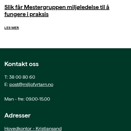
Slik får Mestergruppen miljøledelse til å
fungere i praksis
LES MER
Kontakt oss
T: 38 00 80 60
E:
post@miljofyrtarn.no
Man - fre: 09.00-15.00
Adresser
Hovedkontor - Kristiansand