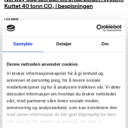
Kuttet 40 tonn CO₂ i bespisningen
LES MER
Samtykke
Detaljer
Om
Denne nettsiden anvender cookies
Vi bruker informasjonskapsler for å gi innhold og
annonser et personlig preg, for å levere sosiale
mediefunksjoner og for å analysere trafikken vår. Vi deler
dessuten informasjon om hvordan du bruker nettstedet
vårt, med partnerne våre innen sosiale medier,
annonsering og analysearbeid, som kan kombinere den
med annen informasjon du har gjort tilgjengelig for dem,
eller som de har samlet inn gjennom din bruk av
tjenestene deres.