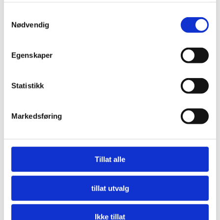
Samtykkevalg
Nødvendig
Egenskaper
Statistikk
Markedsføring
Nå må offentlige innkjøpere etterspørre miljø
LES MER
Tillat alle
tillat utvalg
Ikke tillat