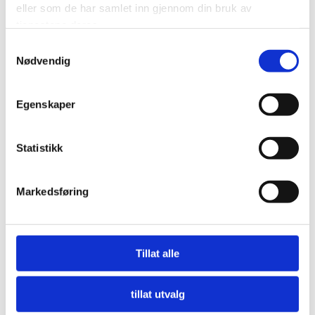
eller som de har samlet inn gjennom din bruk av
tjenestene deres.
Samtykkevalg
Nødvendig
Egenskaper
Statistikk
Markedsføring
Nå må offentlige innkjøpere etterspørre miljø
Tillat alle
LES MER
tillat utvalg