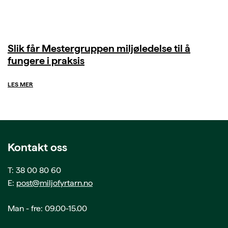
Slik får Mestergruppen miljøledelse til å
fungere i praksis
LES MER
Kontakt oss
T: 38 00 80 60
E:
post@miljofyrtarn.no
Man - fre: 09.00-15.00