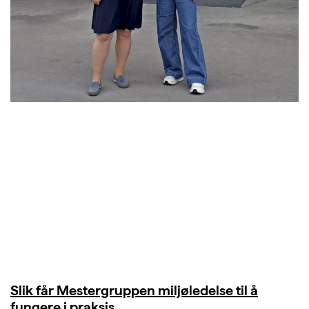
Slik får Mestergruppen miljøledelse til å
fungere i praksis