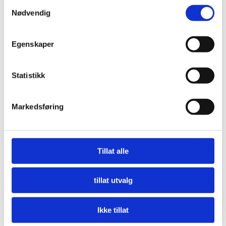
Samtykkevalg
LES MER
Nødvendig
Egenskaper
Statistikk
Markedsføring
Tillat alle
tillat utvalg
Ikke tillat