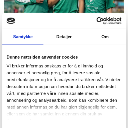
Samtykke
Detaljer
Om
Denne nettsiden anvender cookies
Vi bruker informasjonskapsler for å gi innhold og
annonser et personlig preg, for å levere sosiale
mediefunksjoner og for å analysere trafikken vår. Vi deler
dessuten informasjon om hvordan du bruker nettstedet
vårt, med partnerne våre innen sosiale medier,
annonsering og analysearbeid, som kan kombinere den
med annen informasjon du har gjort tilgjengelig for dem,
Norway Cup satt bærekraftsarbeidet i system:
eller som de har samlet inn gjennom din bruk av
Kuttet 40 tonn CO₂ i bespisningen
tjenestene deres.