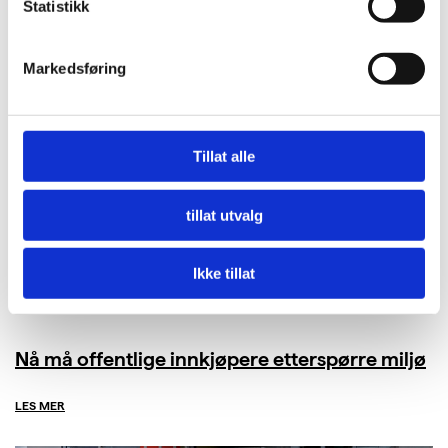
Statistikk
Markedsføring
Tillat alle
tillat utvalg
Ikke tillat
Nå må offentlige innkjøpere etterspørre miljø
LES MER