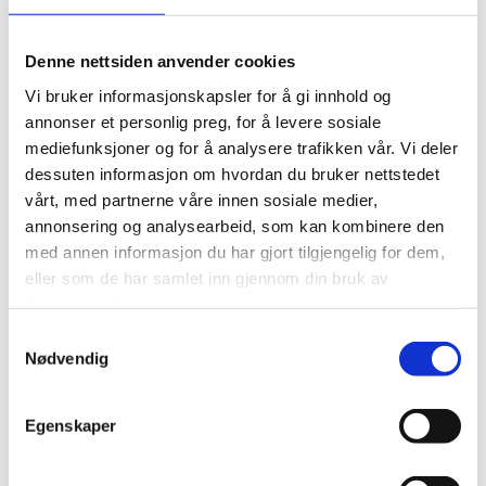
Denne nettsiden anvender cookies
Vi bruker informasjonskapsler for å gi innhold og
Norway Cup satt bærekraftsarbeidet i system:
annonser et personlig preg, for å levere sosiale
Kuttet 40 tonn CO₂ i bespisningen
mediefunksjoner og for å analysere trafikken vår. Vi deler
dessuten informasjon om hvordan du bruker nettstedet
LES MER
vårt, med partnerne våre innen sosiale medier,
annonsering og analysearbeid, som kan kombinere den
med annen informasjon du har gjort tilgjengelig for dem,
eller som de har samlet inn gjennom din bruk av
tjenestene deres.
Samtykkevalg
Nødvendig
Egenskaper